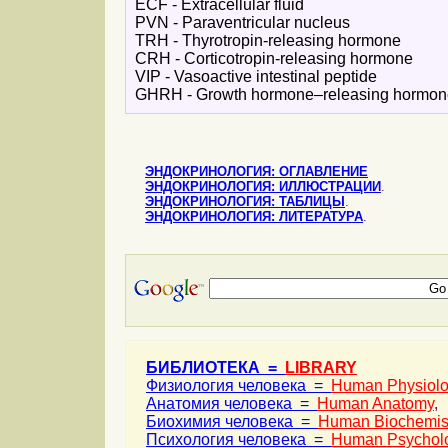
ECF - Extracellular fluid
PVN - Paraventricular nucleus
TRH - Thyrotropin-releasing hormone
CRH - Corticotropin-releasing hormone
VIP - Vasoactive intestinal peptide
GHRH - Growth hormone–releasing hormon
ЭНДОКРИНОЛОГИЯ: ОГЛАВЛЕНИЕ
ЭНДОКРИНОЛОГИЯ: ИЛЛЮСТРАЦИИ
.
ЭНДОКРИНОЛОГИЯ: ТАБЛИЦЫ
.
ЭНДОКРИНОЛОГИЯ: ЛИТЕРАТУРА
.
БИБЛИОТЕКА =
LIBRARY
Физиология человека =
Human Physiol
Анатомия человека =
Human Anatomy
,
Биохимия человека =
Human Biochemis
Психология человека =
Human Psychol