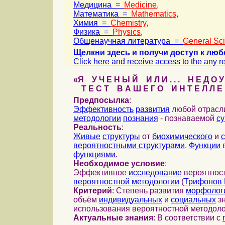
Медицина =
Medicine
,
Математика =
Mathematics
,
Химия =
Chemistry
,
Физика =
Physics
,
Общенаучная литература =
General Sc
Щелкни здесь и получи доступ к люб
Click here and receive access to the any ref
«Я У Ч Е Н Ы Й И Л И . . . Н Е Д О У
Т Е С Т В А Ш Е Г О И Н Т Е Л Л Е 
Предпосылка
:
Эффективность
развития
любой отрас
методологии
познания
- познаваемой
с
Реальность
:
Живые
структуры
от
биохимического
и
вероятностными структурами
.
Функции
в
функциями
.
Необходимое условие
:
Эффективное
исследование
вероятност
вероятностной методологии
(
Трифонов 
Критерий
: Степень развития
морфолог
объём
индивидуальных
и
социальных
зн
использования вероятностной методоло
Актуальные знания
: В соответствии с