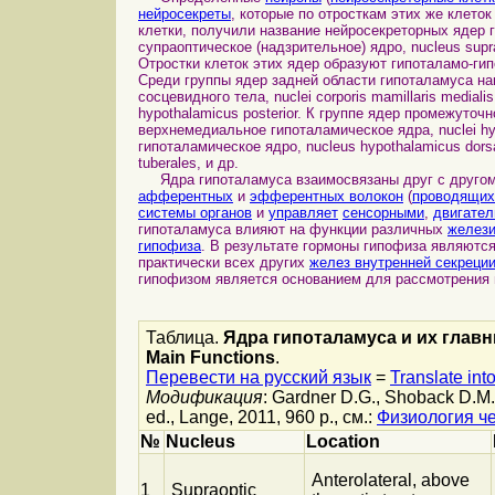
нейросекреты
, которые по отросткам этих же клето
клетки, получили название нейросекреторных ядер 
супраоптическое (надзрительное) ядро, nucleus supra
Отростки клеток этих ядер образуют гипоталамо-г
Среди группы ядер задней области гипоталамуса н
сосцевидного тела, nuclei corporis mamillaris mediali
hypothalamicus posterior. К группе ядер промежуто
верхнемедиальное гипоталамическое ядра, nuclei hypo
гипоталамическое ядро, nucleus hypothalamicus dorsal
tuberales, и др.
Ядра гипоталамуса взаимосвязаны друг с другом
афферентных
и
эфферентных волокон
(
проводящих
системы органов
и
управляет
сенсорными
,
двигате
гипоталамуса влияют на функции различных
желези
гипофиза
. В результате гормоны гипофиза являютс
практически всех других
желез внутренней секреци
гипофизом является основанием для рассмотрения 
Таблица.
Ядра гипоталамуса и их главны
Main Functions
.
Перевести на русский язык
=
Translate int
Модификация
: Gardner D.G., Shoback D.M.
ed., Lange, 2011, 960 p., см.:
Физиология ч
№
Nucleus
Location
Anterolateral, above
1
Supraoptic