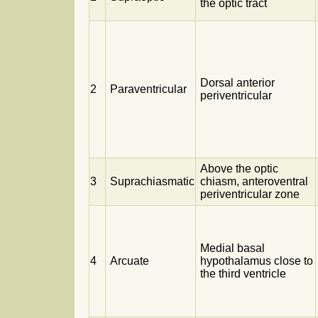
the optic tract
Dorsal anterior
2
Paraventricular
periventricular
Above the optic
3
Suprachiasmatic
chiasm, anteroventral
periventricular zone
Medial basal
4
Arcuate
hypothalamus close to
the third ventricle