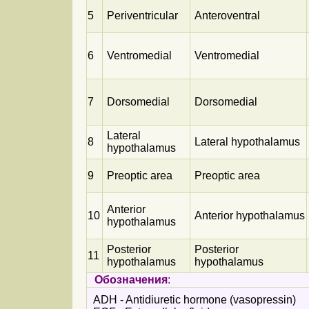
5
Periventricular
Anteroventral
6
Ventromedial
Ventromedial
7
Dorsomedial
Dorsomedial
Lateral
8
Lateral hypothalamus
hypothalamus
9
Preoptic area
Preoptic area
Anterior
10
Anterior hypothalamus
hypothalamus
Posterior
Posterior
11
hypothalamus
hypothalamus
Обозначения
:
ADH - Antidiuretic hormone (vasopressin)