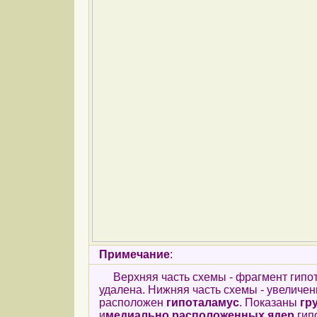
Примечание
:
Верхняя часть схемы - фрагмент гипо
удалена. Нижняя часть схемы - увелич
расположен
гипоталамус
. Показаны
гр
и
медиально расположенных ядер
гип