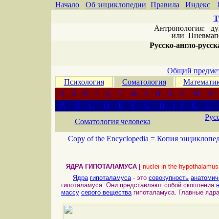
Начало
Об энциклопедии
Правила
Индекс
Т
Антропология: дух 
или
Пневмапс
Русско-англо-русска
Общий предмет
Психология
Соматология
Математи
А
Б
В
Г
Д
Е
Ж
З
И
К
Л
М
Н
A
B
C
D
E
F
G
H
I
J
K
L
Рус
Соматология человека
Copy of the Encyclopedia =
Копия энциклопе
ЯДРА ГИПОТАЛАМУСА
[
nuclei in the hypothalamus
Ядра
гипоталамуса
- это
совокупность
анатомич
гипоталамуса. Они представляют собой скопления
массу
серого вещества
гипоталамуса. Главные ядра