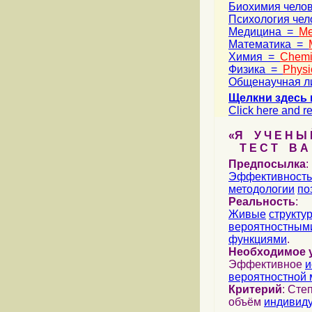
Биохимия чело
Психология че
Медицина =
Me
Математика =
Химия =
Chemi
Физика =
Physi
Общенаучная л
Щелкни здесь 
Click here and re
«Я У Ч Е Н Ы Й
Т Е С Т В А Ш
Предпосылка
:
Эффективность
методологии
по
Реальность
:
Живые
структу
вероятностными
функциями
.
Необходимое 
Эффективное
и
вероятностной 
Критерий
: Сте
объём
индивид