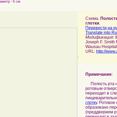
иаметр ~5
см
.
Схема.
Полость
глотки
.
Перевести на р
Translate into R
Модификация
: 
Joseph F. Smith 
Wausau Hospital
URL:
http://www.
.
Примечание
:
Полость рта н
ротовым отверс
переходит в с
пищеварительног
глотку
. Ротовое
образовано пер
(преддверием р
переходит в зад