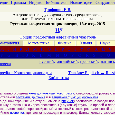
едии
Правила
Индекс
Библиотека
Новые идеи
Сотруднич
Трифонов Е.В.
Антропология: дух - душа - тело - среда человека,
или
Пневмапсихосоматология человека
Русско-англо-русская энциклопедия, 18-е изд., 2015
π
ψ
σ
Общий предметный алфавитный указатель
матология
Математика
Физика
Химия
Наука
Ж
З
И
К
Л
М
Н
О
П
Р
С
Т
У
Ф
Х
Ц
Ч
F
G
H
I
J
K
L
M
N
O
P
Q
R
S
T
U
Русский,
английский,
греческий,
латинск
ловека
↔
opedia =
Копия энциклопедии
Translate: Englisch
Russi
Библиотека
ачального отдела
желудочно-кишечного тракта
, соединяющий ротовую 
ествлении
глотания
,
дыхания
и в
защитной функции
организма
.
 данной странице и в отдельном окне
рисунок
) расположена позади нос
снизу с гортанью и через евстахиевы (слуховые) трубы - с правой и лев
едставляет собой воронкообразный мышечный мешок, расположенный в п
ейного
позвонка
, где глотка переходит в пищевод. Длина глотки у взрос