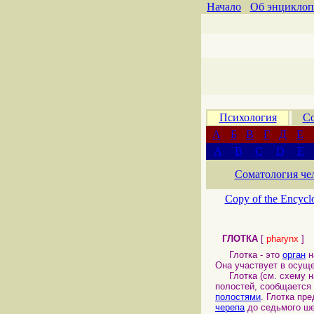
Начало
Об энциклоп
Психология
Со
А
Б
В
Г
Д
Е
A
B
C
D
E
Соматология че
Copy of the Encycl
ГЛОТКА
[
pharynx
]
Глотка - это
орган
н
Она участвует в осущ
Глотка (см. схему на
полостей, сообщается 
полостями
. Глотка пр
черепа
до седьмого ш