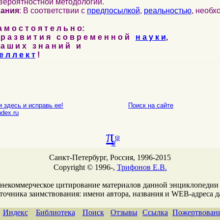
вероятностной методологии.
нания
: В соответствии с
предпосылкой
,
реальностью
, необ
м о с т о я т е л ь н о:
р а з в и т и я с о в р е м е н н о й
н а у к и
,
а ш и х з н а н и й и
е л л е к т
!
 здесь и исправь ее!
Поиск на сайте
E-mail
dex.ru
π
ψ
σ
Санкт-Петербург, Россия, 1996-2015
Copyright © 1996-,
Трифонов Е.В.
 некоммерческое цитирование материалов данной энциклопедии
сточника заимствования: имени автора, названия и WEB-адреcа 
Индекс
Библиотека
Поиск
Отзывы
Ссылка
Пожертвован