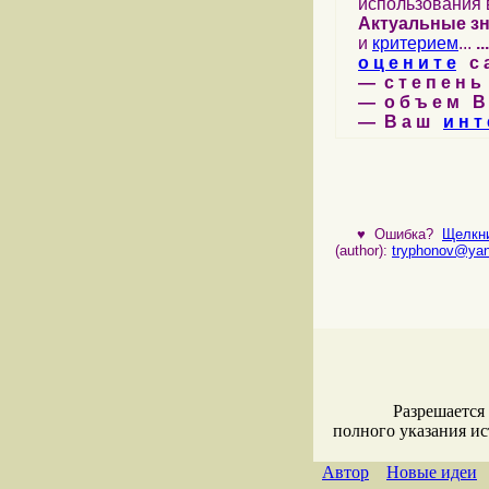
использования 
Актуальные з
и
критерием
...
...
о ц е н и т е
с а 
— с т е п е н ь 
— о б ъ е м В 
— В а ш
и н т 
♥
Ошибка?
Щелкни
(author):
tryphonov@yan
Разрешается
полного указания и
Автор
Новые идеи