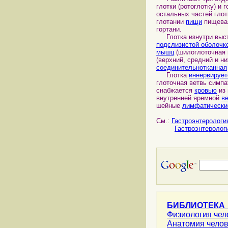
глотки (ротоглотку) и 
остальных частей глот
глотании
пищи
пищев
гортани.
Глотка изнутри выс
подслизистой оболочк
мышц
(шилоглоточная 
(верхний, средний и н
соединительнотканная
Глотка
иннервирует
глоточная ветвь симпа
снабжается
кровью
из 
внутренней яремной
в
шейные
лимфатически
См.:
Гастроэнтерологи
Гастроэнтеролог
БИБЛИОТЕКА
Физиология че
Анатомия чело