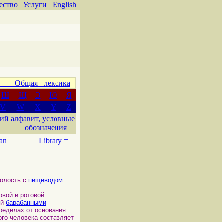
ество
Услуги
English
 Общая лексика
Ш
Щ
Э
Ю
Я
V
W
X
Y
Z
ий алфавит,
условные
обозначения
an
Library =
полость с
пищеводом
.
овой и ротовой
ой
барабанными
ределах от основания
лого человека составляет