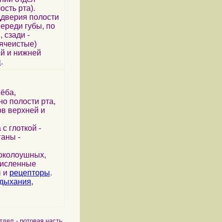
ость рта).
дверия полости
ереди губы, по
 сзади -
ячеистые)
ей и нижней
ы
.
нёба,
дно полости рта,
ов верхней и
с глоткой -
аны -
околоушных,
численные
ы и
рецепторы
.
дыхания
,
тдел - ротовая часть