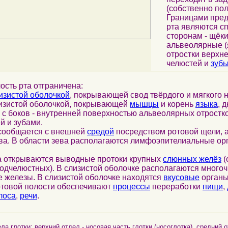
(собственно пол
Границами пред
рта являются сп
сторонам - щёки,
альвеолярные (
отростки верхн
челюстей и
зуб
ость рта отграничена:
изистой оболочкой
, покрывающей свод твёрдого и мягкого 
лизистой оболочкой, покрывающей
мышцы
и корень
языка
, 
с боков - внутренней поверхностью альвеолярных отростк
й и зубами.
ообщается с внешней
средой
посредством ротовой щели, а 
ва. В области зева располагаются лимфоэпителиальные орг
 открываются выводные протоки крупных
слюнных желёз
(
одчелюстных). В слизистой оболочке располагаются много
 железы. В слизистой оболочке находятся
вкусовые
орган
товой полости обеспечивают
процессы
переработки
пищи
,
лоса
,
речи
.
глотки: верхний отдел - носовая часть глотки (носоглотка), средний о