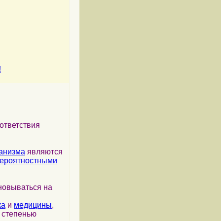
!
ответствия
анизма
являются
ероятностными
новываться на
ка
и
медицины
,
я степенью