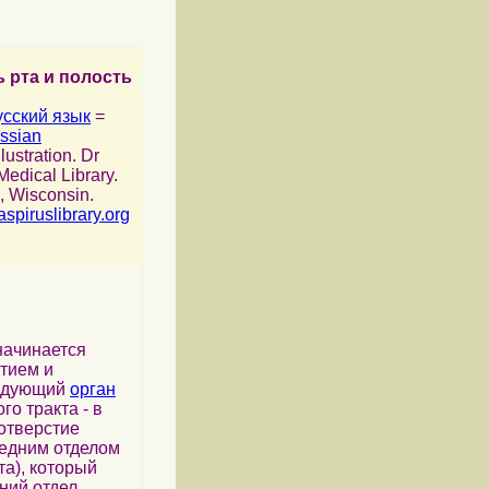
 рта и полость
усский язык
=
ussian
Illustration. Dr
Medical Library.
, Wisconsin.
aspiruslibrary.org
ачинается
тием и
ледующий
орган
о тракта - в
 отверстие
едним отделом
та), который
ний отдел