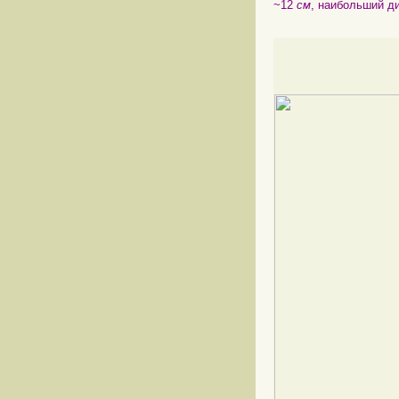
~12
см
, наибольший д