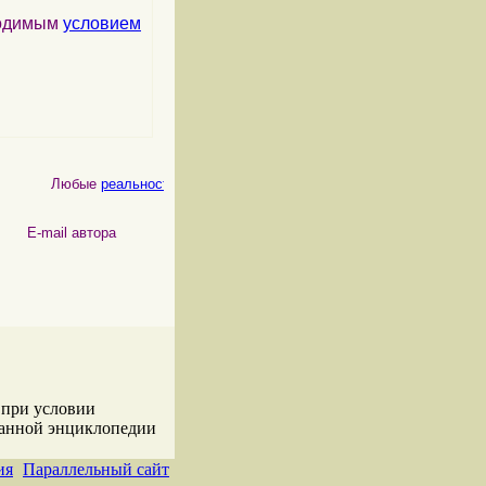
ходимым
условием
Любые
реальности
, как
физические
, так и
психические
, являются 
 автора
 при условии
данной энциклопедии
ия
Параллельный сайт