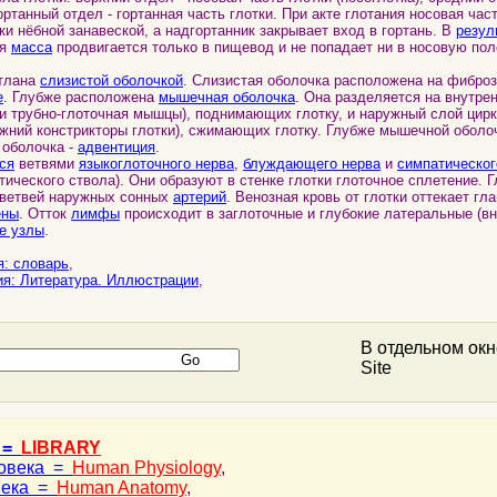
гортанный отдел - гортанная часть глотки. При акте глотания носовая час
ки нёбной занавеской, а надгортанник закрывает вход в гортань. В
резул
ая
масса
продвигается только в пищевод и не попадает ни в носовую пол
тлана
слизистой оболочкой
. Слизистая оболочка расположена на фиброз
е
. Глубже расположена
мышечная оболочка
. Она разделяется на внутре
и трубно-глоточная мышцы), поднимающих глотку, и наружный слой ци
ижний констрикторы глотки), сжимающих глотку. Глубже мышечной оболо
оболочка -
адвентиция
.
ся
ветвями
языкоглоточного нерва
,
блуждающего нерва
и
симпатическог
тического ствола). Они образуют в стенке глотки глоточное сплетение. 
ветвей наружных сонных
артерий
. Венозная кровь от глотки оттекает г
ены
. Отток
лимфы
происходит в заглоточные и глубокие латеральные (в
е узлы
.
я: словарь
,
ия: Литература. Иллюстрации
,
В отдельном ок
Site
 =
LIBRARY
ловека =
Human Physiology
,
века =
Human Anatomy
,