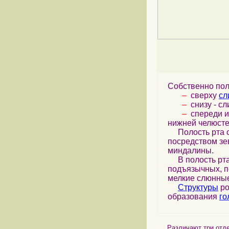
Собственно пол
–
сверху
сл
–
снизу - с
–
спереди и 
нижней челюсте
Полость рта с
посредством зе
миндалины.
В полость рта
подъязычных, п
мелкие слюнные
Структуры
ро
образования
го
Различают три отдела 