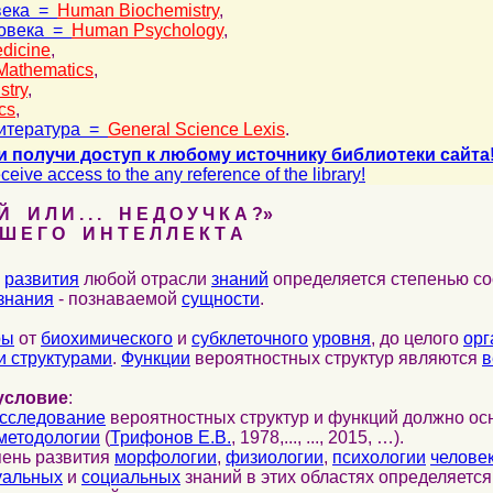
века =
Human Biochemistry
,
ловека =
Human Psychology
,
dicine
,
Mathematics
,
stry
,
cs
,
итература =
General Science Lexis
.
и получи доступ к любому источнику библиотеки сайта
ceive access to the any reference of the library!
 И Л И . . . Н Е Д О У Ч К А ?»
 Е Г О И Н Т Е Л Л Е К Т А
развития
любой отрасли
знаний
определяется степенью со
знания
- познаваемой
сущности
.
ры
от
биохимического
и
субклеточного
уровня
, до целого
орг
 структурами
.
Функции
вероятностных структур являются
в
условие
:
сследование
вероятностных структур и функций должно ос
методологии
(
Трифонов Е.В.
, 1978,..., ..., 2015, …).
пень развития
морфологии
,
физиологии
,
психологии
челове
уальных
и
социальных
знаний в этих областях определяетс