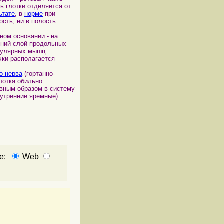
ть глотки отделяется от
ьтате
, в
норме
при
ость, ни в полость
ном основании - на
нний слой продольных
ркулярных мышц
чки располагается
о нерва
(гортанно-
Глотка обильно
лавным образом в систему
нутренние яремные)
не:
Web