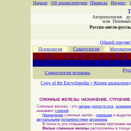
Начало
Об энциклопедии
Правила
Индекс
Т
Антропология: дух 
или
Пневмапс
Русско-англо-русска
Общий предмет
Психология
Соматология
Математи
А
Б
В
Г
Д
Е
Ж
З
И
К
Л
М
Н
A
B
C
D
E
F
G
H
I
J
K
L
Рус
Соматология человека
Copy of the Encyclopedia =
Копия энциклопе
СЛЮННЫЕ ЖЕЛЕЗЫ: НАЗНАЧЕНИЕ, СТРОЕНИЕ
Слюнные железы - это
органы
полости рта
,
экзокри
называют
слюной
.
Назначение
слюнных желёз -
секреция
и выделен
актуальными
потребностями
организма
.
В полость рта открываются своими протоками ма
Малые слюнные железы
расположены в толщ