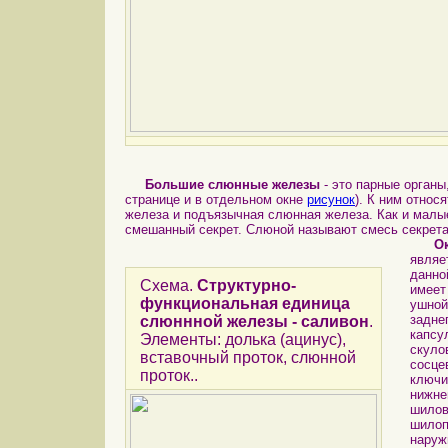
Большие слюнные железы
- это парные органы
странице и в отдельном окне
рисунок
). К ним отно
железа и подъязычная слюнная железа. Как и малы
смешанный секрет. Слюной называют смесь секрета
О
являе
данно
Схема.
Структурно-
имеет
функциональная единица
ушной
задне
слюннной железы - саливон
.
капсу
Элементы: долька (ацинус),
скулов
вставочный проток, слюнной
сосце
проток..
ключи
нижне
шилов
шилоп
наруж