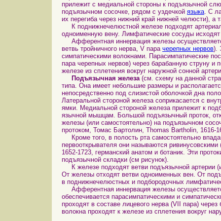
прилежит с медиальной стороны к подъязычной слю
подъязычном сосочке, рядом с уздечкой
языка
. С л
их перегиба через нижний край нижней челюсти), 
К поднижнечелюстной железе подходят артериальн
одноименную вену. Лимфатические сосуды исходят
Афферентная иннервация железы осуществляется в
ветвь тройничного нерва, V пара
черепных нервов
).
симпатическими волокнами. Парасимпатические пос
пара черепных нервов) через барабанную струну и 
железе из сплетения вокруг наружной сонной артери
Подъязычная железа
(см. схему на данной стр
типа. Она имеет небольшие размеры и располагает
непосредственно под слизистой оболочкой дна поло
Латеральной стороной железа соприкасается с вну
ямки. Медиальной стороной железа прилежит к под
язычной мышцам. Большой подъязычный проток, от
железы (или самостоятельно) на подъязычном сосо
протоком, Томас Бартолин, Thomas Bartholin, 1616-1
Кроме того, в полость рта самостоятельно впада
первооткрывателя они называются ривинусовскими (
1652-1723, германский анатом и ботаник. Эти прото
подъязычной складки (см рисунок).
К железе подходят ветви подъязычной артерии (из 
От железы отходят ветви одноименных вен. От под
в поднижнечелюстных и подбородочных лимфатичес
Афферентная иннервация железы осуществляется
обеспечивается парасимпатическими и симпатическ
проходят в составе лицевого нерва (VII пара) чере
волокна проходят к железе из сплетения вокруг нар