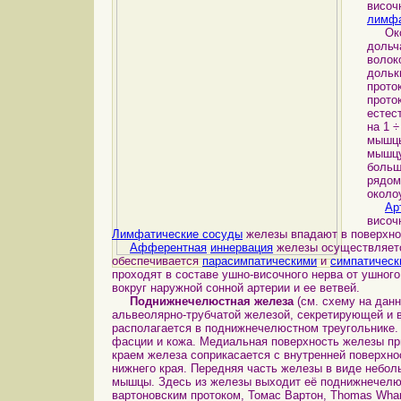
висо
лимфа
Около
дольч
волок
дольк
прото
прото
естес
на 1 
мышцы
мышцу
больш
рядом
около
Ар
височ
Лимфатические сосуды
железы впадают в поверхно
Афферентная
иннервация
железы осуществляе
обеспечивается
парасимпатическими
и
симпатическ
проходят в составе ушно-височного нерва от ушного
вокруг наружной сонной артерии и ее ветвей.
Поднижнечелюстная железа
(см. схему на данн
альвеолярно-трубчатой железой, секретирующей и 
располагается в поднижнечелюстном треугольнике.
фасции и кожа. Медиальная поверхность железы п
краем железа соприкасается с внутренней поверхн
нижнего края. Передняя часть железы в виде небол
мышцы. Здесь из железы выходит её поднижнечелюс
вартоновским протоком, Томас Вартон, Thomas Whart