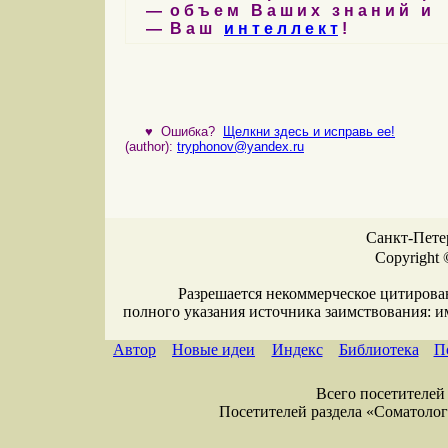
— о б ъ е м В а ш и х з н а н и й и
— В а ш
и н т е л л е к т
!
♥
Ошибка?
Щелкни здесь и исправь ее!
(author):
tryphonov@yandex.ru
Санкт-Петер
Copyright 
Разрешается некоммерческое цитирова
полного указания источника заимствования: 
Автор
Новые идеи
Индекс
Библиотека
П
Всего посетителей 
Посетителей раздела «Соматология