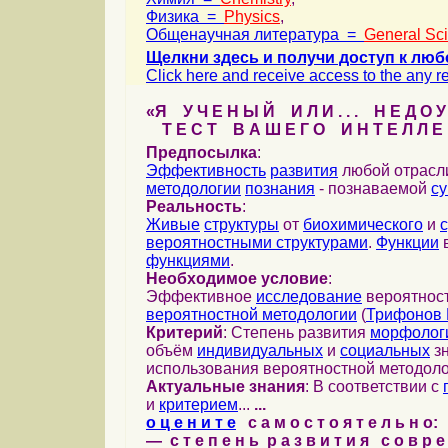
Физика =
Physics
,
Общенаучная литература =
General Sc
Щелкни здесь и получи доступ к люб
Click here and receive access to the any ref
«Я У Ч Е Н Ы Й И Л И . . . Н Е Д О У
Т Е С Т В А Ш Е Г О И Н Т Е Л Л Е 
Предпосылка
:
Эффективность
развития
любой отрас
методологии
познания
- познаваемой
с
Реальность
:
Живые
структуры
от
биохимического
и
вероятностными структурами
.
Функции
в
функциями
.
Необходимое условие
:
Эффективное
исследование
вероятност
вероятностной методологии
(
Трифонов 
Критерий
: Степень развития
морфолог
объём
индивидуальных
и
социальных
зн
использования вероятностной методоло
Актуальные знания
: В соответствии с
и
критерием
...
...
о ц е н и т е
с а м о с т о я т е л ь н о:
— с т е п е н ь р а з в и т и я с о в р 