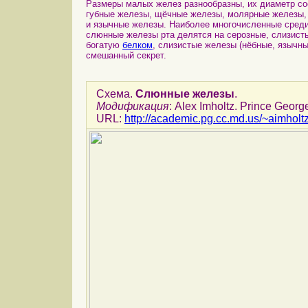
Размеры малых желез разнообразны, их диаметр со
губные железы, щёчные железы, молярные железы,
и язычные железы. Наиболее многочисленные среди
слюнные железы рта делятся на серозные, слизис
богатую
белком
, слизистые железы (нёбные, язычны
смешанный секрет.
Схема.
Слюнные железы
.
Модификация
: Alex Imholtz. Prince Geor
URL:
http://academic.pg.cc.md.us/~aimhol