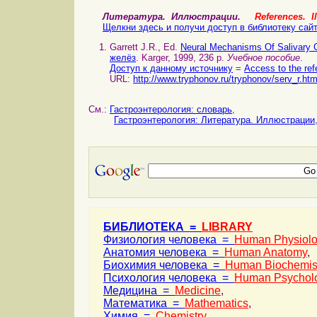
Литература. Иллюстрации.
References. Il
Щелкни здесь и получи доступ в библиотеку сай
Garrett J.R., Ed.
Neural Mechanisms Of Salivary
желёз
. Karger, 1999, 236 p.
Учебное пособие
.
Доступ к данному источнику
=
Access to the ref
URL:
http://www.tryphonov.ru/tryphonov/serv_r.ht
См.:
Гастроэнтерология: словарь
,
Гастроэнтерология: Литература. Иллюстрации
БИБЛИОТЕКА =
LIBRARY
Физиология человека =
Human Physiol
Анатомия человека =
Human Anatomy
,
Биохимия человека =
Human Biochemis
Психология человека =
Human Psychol
Медицина =
Medicine
,
Математика =
Mathematics
,
Химия =
Chemistry
,