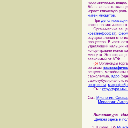
неорганических вещес
Бо́льшая часть кальци
играет ключевую роль
нитей миоцитов
.
При
деполяризации
саркоплазматического
Органические вещест
креатинфосфат
),
ферм
осуществления многи
процессов. В частност
удаляющий кальций и
концентрацию ионов к
миоцита. Это сокращен
зависимый от АТФ.
(б)
Органоиды (орга
органам
неспецифичес
веществ, метаболизм 
сарколемма,
ядро
(одн
саркотубулярная сист
центриоли
,
микрофибр
См.:
структура мы
См.:
Миология: Слова
Миология: Литер
Литература. И
Щелкни здесь и пол
Kimball J.W.
Muscl