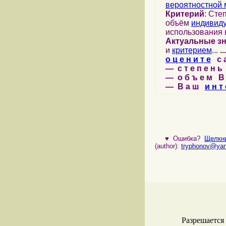
вероятностной 
Критерий
: Сте
объём
индивид
использования 
Актуальные з
и
критерием
...
...
о ц е н и т е
с а 
— с т е п е н ь 
— о б ъ е м В 
— В а ш
и н т 
♥
Ошибка?
Щелкни
(author):
tryphonov@yan
Разрешается