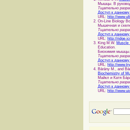
Мышцы. В руковод
Тщательно разра
Доступ к данному
URL:
http://www.ul
On-Line Biology B
Мышечная и скеле
Тщательно разра
Доступ к данному
URL:
http://ridge.
King M.W.
Muscle 
Education.
Биохимия мышцы.
Тщательно разра
Доступ к данному
URL:
http://www.tr
Bárány M., and Ba
Biochemistry of Mu
Майкл и Катя Ба́р
Тщательно разра
Доступ к данному
URL:
http://www.u