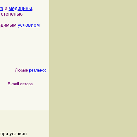
ка
и
медицины
,
я степенью
ходимым
условием
Любые
реальности
, как
физические
, так и
психические
, являются
 автора
 при условии