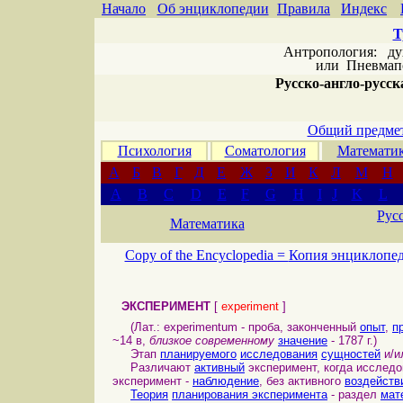
Начало
Об энциклопедии
Правила
Индекс
Т
Антропология: дух 
или
Пневмапс
Русско-англо-русска
Общий предмет
Психология
Соматология
Математи
А
Б
В
Г
Д
Е
Ж
З
И
К
Л
М
Н
A
B
C
D
E
F
G
H
I
J
K
L
Рус
Математика
Copy of the Encyclopedia =
Копия энциклопе
ЭКСПЕРИМЕНТ
[
experiment
]
(Лат.: experimentum - проба, законченный
опыт
,
п
~14 в,
близкое современному
значение
- 1787 г.)
Этап
планируемого
исследования
сущностей
и/и
Различают
активный
эксперимент, когда исслед
эксперимент -
наблюдение
, без активного
воздейств
Теория
планирования эксперимента
- раздел
мат