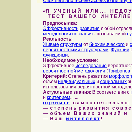
Click here and receive access to the any ref
«Я У Ч Е Н Ы Й И Л И . . . Н Е Д О У
Т Е С Т В А Ш Е Г О И Н Т Е Л Л Е 
Предпосылка
:
Эффективность
развития
любой отрас
методологии
познания
- познаваемой
с
Реальность
:
Живые
структуры
от
биохимического
и
вероятностными структурами
.
Функции
в
функциями
.
Необходимое условие
:
Эффективное
исследование
вероятност
вероятностной методологии
(
Трифонов 
Критерий
: Степень развития
морфолог
объём
индивидуальных
и
социальных
зн
использования вероятностной методоло
Актуальные знания
: В соответствии с
и
критерием
...
...
о ц е н и т е
с а м о с т о я т е л ь н о:
— с т е п е н ь р а з в и т и я с о в р 
— о б ъ е м В а ш и х з н а н и й и
— В а ш
и н т е л л е к т
!