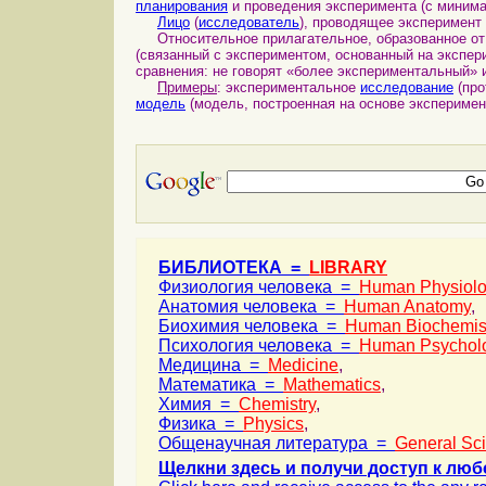
планирования
и проведения эксперимента (с миним
Лицо
(
исследователь
), проводящее эксперимент
Относительное прилагательное, образованное от 
(связанный с экспериментом, основанный на экспер
сравнения: не говорят «более экспериментальный»
Примеры
: экспериментальное
исследование
(про
модель
(модель, построенная на основе экспериме
БИБЛИОТЕКА =
LIBRARY
Физиология человека =
Human Physiol
Анатомия человека =
Human Anatomy
,
Биохимия человека =
Human Biochemis
Психология человека =
Human Psychol
Медицина =
Medicine
,
Математика =
Mathematics
,
Химия =
Chemistry
,
Физика =
Physics
,
Общенаучная литература =
General Sc
Щелкни здесь и получи доступ к люб