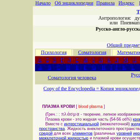
Начало
Об энциклопедии
Правила
Индекс
Т
Антропология: дух 
или
Пневмапс
Русско-англо-русска
Общий предмет
Психология
Соматология
Математи
А
Б
В
Г
Д
Е
Ж
З
И
К
Л
М
Н
A
B
C
D
E
F
G
H
I
J
K
L
Рус
Соматология человека
Copy of the Encyclopedia =
Копия энциклопе
ПЛАЗМА КРОВИ
[
blood plasma
]
πλάσμα
(Греч.: :
- творение, лепное изображение
Плазма крови - это жидкая часть (54-56 об%)
кро
Вместе с
интерстициальной
(межклеточной)
жид
пространства
. Жидкость внеклеточного пространств
средой
для всех
элементов
(различных
уровней
иер
межклеточной жидкостью
и плазмой крови осущест