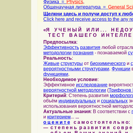
Физика =
Physics
,
Общенаучная литература =
General Sc
Щелкни здесь и получи доступ к люб
Click here and receive access to the any ref
«Я У Ч Е Н Ы Й И Л И . . . Н Е Д О У
Т Е С Т В А Ш Е Г О И Н Т Е Л Л Е 
Предпосылка
:
Эффективность
развития
любой отрас
методологии
познания
- познаваемой
с
Реальность
:
Живые
структуры
от
биохимического
и
вероятностными структурами
.
Функции
в
функциями
.
Необходимое условие
:
Эффективное
исследование
вероятност
вероятностной методологии
(
Трифонов 
Критерий
: Степень развития
морфолог
объём
индивидуальных
и
социальных
зн
использования вероятностной методоло
Актуальные знания
: В соответствии с
и
критерием
...
...
о ц е н и т е
с а м о с т о я т е л ь н о:
— с т е п е н ь р а з в и т и я с о в р 
— о б ъ е м В а ш и х з н а н и й и