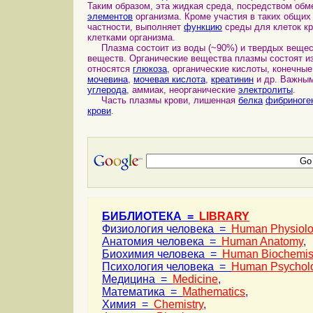
Таким образом, эта жидкая среда, посредством обм
элементов
организма. Кроме участия в таких общих
частности, выполняет
функцию
среды для клеток кр
клетками организма.
Плазма состоит из воды (~90%) и твердых веществ
веществ. Органические вещества плазмы состоят и
относятся
глюкоза
, органические кислоты, конечны
мочевина
,
мочевая кислота
,
креатинин
и др. Важным
углерода
, аммиак, неорганические
электролиты
.
Часть плазмы крови, лишенная
белка
фибриноге
крови
.
БИБЛИОТЕКА =
LIBRARY
Физиология человека =
Human Physiol
Анатомия человека =
Human Anatomy
,
Биохимия человека =
Human Biochemis
Психология человека =
Human Psychol
Медицина =
Medicine
,
Математика =
Mathematics
,
Химия =
Chemistry
,