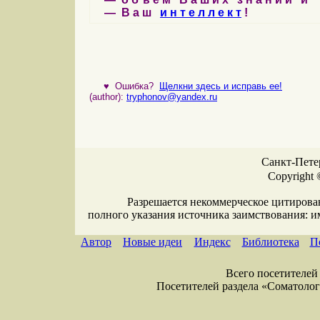
— В а ш
и н т е л л е к т
!
♥
Ошибка?
Щелкни здесь и исправь ее!
(author):
tryphonov@yandex.ru
Санкт-Петер
Copyright 
Разрешается некоммерческое цитирова
полного указания источника заимствования: 
Автор
Новые идеи
Индекс
Библиотека
П
Всего посетителей 
Посетителей раздела «Соматология