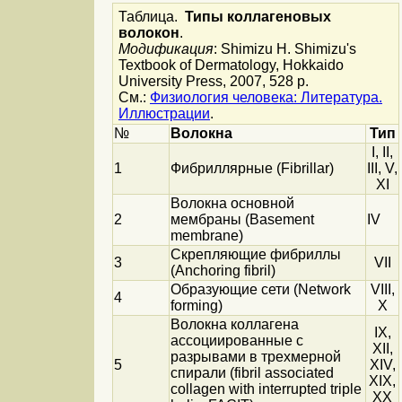
Таблица.
Типы коллагеновых
волокон
.
Модификация
: Shimizu H. Shimizu's
Textbook of Dermatology, Hokkaido
University Press, 2007, 528 p.
См.:
Физиология человека: Литература.
Иллюстрации
.
№
Волокна
Тип
I, II,
1
Фибриллярные (Fibrillar)
III, V,
XI
Волокна основной
2
мембраны (Basement
IV
membrane)
Скрепляющие фибриллы
3
VII
(Anchoring fibril)
Образующие сети (Network
VIII,
4
forming)
X
Волокна коллагена
IX,
ассоциированные с
XII,
разрывами в трехмерной
5
XIV,
спирали (fibril associated
XIX,
collagen with interrupted triple
XX