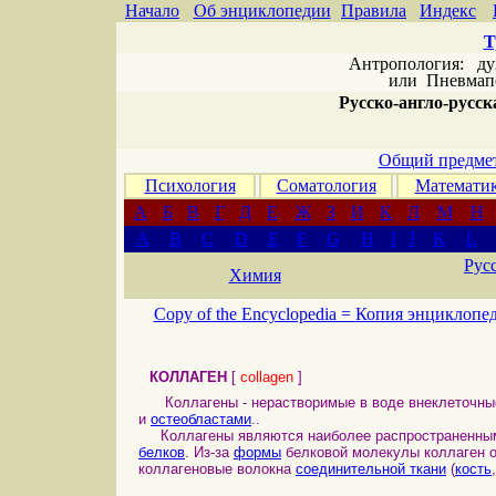
Начало
Об энциклопедии
Правила
Индекс
Т
Антропология: дух 
или
Пневмапс
Русско-англо-русска
Общий предмет
Психология
Соматология
Математи
А
Б
В
Г
Д
Е
Ж
З
И
К
Л
М
Н
A
B
C
D
E
F
G
H
I
J
K
L
Рус
Химия
Copy of the Encyclopedia =
Копия энциклопе
КОЛЛАГЕН
[
collagen
]
Коллагены - нерастворимые в воде внеклеточн
и
остеобластами
..
Коллагены являются наиболее распространенны
белков
. Из-за
формы
белковой молекулы коллаген о
коллагеновые волокна
соединительной ткани
(
кость