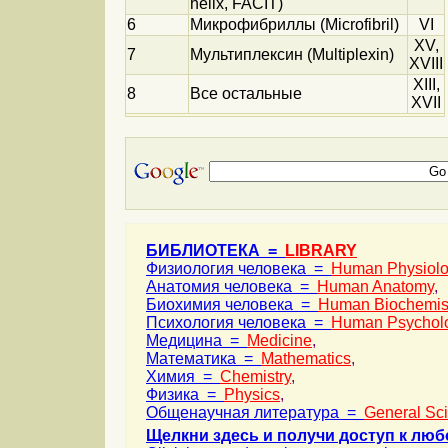
helix, FACIT)
6
Микрофибриллы (Microfibril)
VI
XV,
7
Мультиплексин (Multiplexin)
XVIII
XIII,
8
Все остальные
XVII
БИБЛИОТЕКА =
LIBRARY
Физиология человека =
Human Physiol
Анатомия человека =
Human Anatomy
,
Биохимия человека =
Human Biochemis
Психология человека =
Human Psychol
Медицина =
Medicine
,
Математика =
Mathematics
,
Химия =
Chemistry
,
Физика =
Physics
,
Общенаучная литература =
General Sc
Щелкни здесь и получи доступ к люб