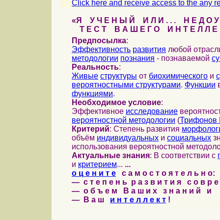
Click here and receive access to the any ref
«Я У Ч Е Н Ы Й И Л И . . . Н Е Д О У
Т Е С Т В А Ш Е Г О И Н Т Е Л Л Е 
Предпосылка
:
Эффективность
развития
любой отрас
методологии
познания
- познаваемой
с
Реальность
:
Живые
структуры
от
биохимического
и
вероятностными структурами
.
Функции
в
функциями
.
Необходимое условие
:
Эффективное
исследование
вероятност
вероятностной методологии
(
Трифонов 
Критерий
: Степень развития
морфолог
объём
индивидуальных
и
социальных
зн
использования вероятностной методоло
Актуальные знания
: В соответствии с
и
критерием
...
...
о ц е н и т е
с а м о с т о я т е л ь н о:
— с т е п е н ь р а з в и т и я с о в р 
— о б ъ е м В а ш и х з н а н и й и
— В а ш
и н т е л л е к т
!