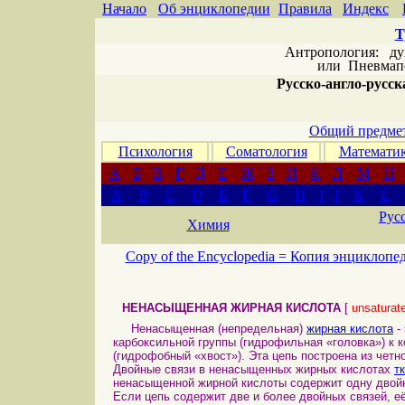
Начало
Об энциклопедии
Правила
Индекс
Т
Антропология: дух 
или
Пневмапс
Русско-англо-русска
Общий предмет
Психология
Соматология
Математи
А
Б
В
Г
Д
Е
Ж
З
И
К
Л
М
Н
A
B
C
D
E
F
G
H
I
J
K
L
Рус
Химия
Copy of the Encyclopedia =
Копия энциклопе
НЕНАСЫЩЕННАЯ ЖИРНАЯ КИСЛОТА
[
unsaturate
Ненасыщенная (непредельная)
жирная кислота
-
карбоксильной группы (гидрофильная «головка») к 
(гидрофобный «хвост»). Эта цепь построена из четно
Двойные связи в ненасыщенных жирных кислотах
т
ненасыщенной жирной кислоты содержит одну двой
Если цепь содержит две и более двойных связей, 