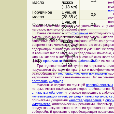
1,2
ω
масло
ложка
(
‑
мож
(~18
мл)
пол
Горчичное
1 унция
Су
0,8
масло
(28.35
г
)
сос
пол
1 унция
Соевое масло
0,9
незаменимых жирных кислотах увеличиваются у л
(28.35
г
)
нагрузок, при многих заболеваниях.
1
Ранее считалось, что
отношение
необходимого 
столовая
омега-6 жирных кислот к количеству омега-3 кислот
Грецкие орехи
0,6
отношение равно 10:1. Это связано не только с уто
ложка
современного человека. Особенностью этого рацио
(~18
мл)
содержащих линолевую кислоту и уменьшение потр
1/2
В большом числе научных исследований показано, ч
чайной
жирных кислот выше средних значений оказывает з
Тофу
чашки
0,7
зрения
профилактики
многих
заболеваний
и их лече
(~120
При недостаточном поступлении в организм челов
мл
)
нарушаются функции центральных и периферическ
разнообразными
неспецифическими
признаками
нар
нарушения остаются незамеченными. Это не отменяе
состояние
индивида
.
Указанные нарушения функций
нервной системы
которые имеют наибольшую скорость обновления. В
слизистых оболочек
, что может приводить к забол
мочевыводящих путей
,
репродуктивных органов
,
су
признаками ухудшения
качества управления
в
опорн
иммунитета
, аллергическими реакциями. Например,
продуктов искусственного питания достаточного ко
себоррейный дерматит с преобладающим поражением