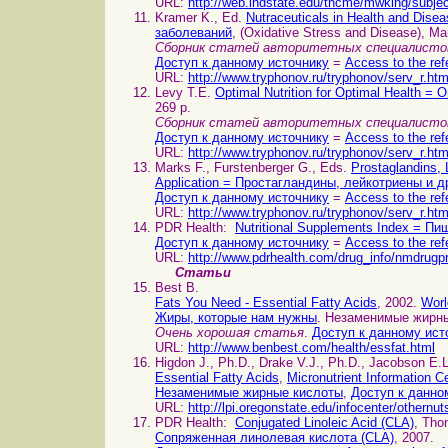
URL:
http://web.indstate.edu/thcme/mwking/subjec
Kramer K., Ed.
Nutraceuticals in Health and Dis
заболеваний
, (Oxidative Stress and Disease), Ma
Сборник статей авторитетных специалисто
Доступ к данному источнику
=
Access to the ref
URL:
http://www.tryphonov.ru/tryphonov/serv_r.ht
Levy T.E.
Optimal Nutrition for Optimal Health
269 p.
Сборник статей авторитетных специалисто
Доступ к данному источнику
=
Access to the ref
URL:
http://www.tryphonov.ru/tryphonov/serv_r.ht
Marks F., Furstenberger G., Eds.
Prostaglandins, 
Application = Простагландины, лейкотриены и 
Доступ к данному источнику
=
Access to the ref
URL:
http://www.tryphonov.ru/tryphonov/serv_r.ht
PDR Health:
Nutritional Supplements Index = П
Доступ к данному источнику
=
Access to the ref
URL:
http://www.pdrhealth.com/drug_info/nmdrugpr
Статьи
Best B.
Fats You Need - Essential Fatty Acids
, 2002.
Worl
Жиры, которые нам нужны
. Незаменимые жирн
Очень хорошая статья
.
Доступ к данному ист
URL:
http://www.benbest.com/health/essfat.html
Higdon J., Ph.D., Drake V.J., Ph.D., Jacobson E.L
Essential Fatty Acids
,
Micronutrient Information C
Незаменимые жирные кислоты
,
Доступ к данно
URL:
http://lpi.oregonstate.edu/infocenter/othern
PDR Health:
Conjugated Linoleic Acid (CLA)
, Tho
Сопряженная линолевая кислота (CLA)
, 2007.