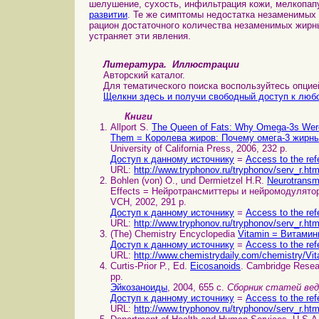
шелушение, сухость, инфильтрация кожи, мелкопап
развитии
. Те же симптомы недостатка незаменимых
рацион достаточного количества незаменимых жирн
устраняет эти явления.
Литература. Иллюстрации
Авторский каталог.
Для тематического поиска воспользуйтесь опцией 
Щелкни здесь и получи свободный доступ к любо
Книги
Allport S.
The Queen of Fats: Why Omega-3s Were
Them = Королева жиров: Почему омега-3 жирны
University of California Press, 2006, 232 p.
Доступ к данному источнику
=
Access to the ref
URL:
http://www.tryphonov.ru/tryphonov/serv_r.ht
Bohlen (von) O., und Dermietzel H.R.
Neurotransm
Effects = Нейротрансмиттеры и нейромодулято
VCH, 2002, 291 p.
Доступ к данному источнику
=
Access to the ref
URL:
http://www.tryphonov.ru/tryphonov/serv_r.ht
(The) Chemistry Encyclopedia
Vitamin = Витами
Доступ к данному источнику
=
Access to the ref
URL:
http://www.chemistrydaily.com/chemistry/Vi
Curtis-Prior P., Ed.
Eicosanoids
. Cambridge Resear
pp.
Эйкозаноиды
, 2004, 655 с.
Сборник статей ве
Доступ к данному источнику
=
Access to the ref
URL:
http://www.tryphonov.ru/tryphonov/serv_r.ht