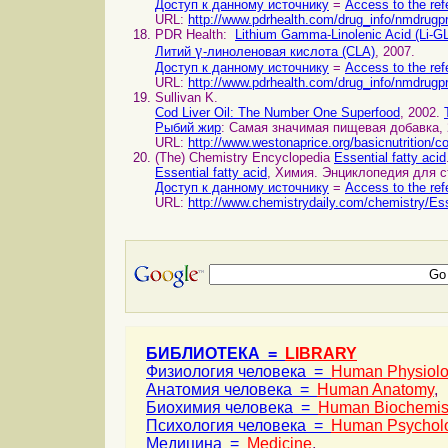
Доступ к данному источнику
=
Access to the ref
URL:
http://www.pdrhealth.com/drug_info/nmdrugp
PDR Health:
Lithium Gamma-Linolenic Acid (Li-G
γ
Литий
-линоленовая кислота (CLA)
, 2007.
Доступ к данному источнику
=
Access to the ref
URL:
http://www.pdrhealth.com/drug_info/nmdrugpr
Sullivan K.
Cod Liver Oil: The Number One Superfood
, 2002.
Рыбий жир
: Самая значимая пищевая добавка,
URL:
http://www.westonaprice.org/basicnutrition/co
(The) Chemistry Encyclopedia
Essential fatty acid
Essential fatty acid
, Химия. Энциклопедия для с
Доступ к данному источнику
=
Access to the ref
URL:
http://www.chemistrydaily.com/chemistry/Ess
БИБЛИОТЕКА =
LIBRARY
Физиология человека =
Human Physiol
Анатомия человека =
Human Anatomy
,
Биохимия человека =
Human Biochemis
Психология человека =
Human Psychol
Медицина =
Medicine
,