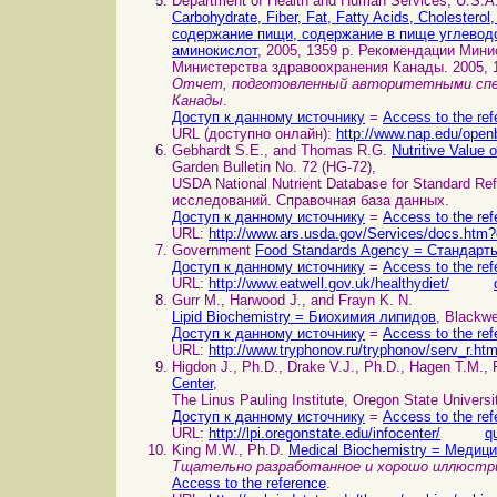
Department of Health and Human Services, U.S.A.
Carbohydrate, Fiber, Fat, Fatty Acids, Cholester
содержание пищи, содержание в пище углеводо
аминокислот
, 2005, 1359 p. Рекомендации Мин
Министерства здравоохранения Канады. 2005, 1
Отчет, подготовленный авторитетными спец
Канады
.
Доступ к данному источнику
=
Access to the ref
URL (доступно онлайн):
http://www.nap.edu/ope
Gebhardt S.E., and Thomas R.G.
Nutritive Valu
Garden Bulletin No. 72 (HG-72),
USDA National Nutrient Database for Standard 
исследований. Справочная база данных.
Доступ к данному источнику
=
Access to the ref
URL:
http://www.ars.usda.gov/Services/docs.htm
Government
Food Standards Agency = Стандарт
Доступ к данному источнику
=
Access to the ref
URL:
http://www.eatwell.gov.uk/healthydiet/
Gurr M., Harwood J., and Frayn K. N.
Lipid Biochemistry = Биохимия липидов
, Blackwe
Доступ к данному источнику
=
Access to the ref
URL:
http://www.tryphonov.ru/tryphonov/serv_r.ht
Higdon J., Ph.D., Drake V.J., Ph.D., Hagen T.M.,
Center
,
The Linus Pauling Institute, Oregon State Universi
Доступ к данному источнику
=
Access to the ref
URL:
http://lpi.oregonstate.edu/infocenter/
q
King M.W., Ph.D.
Medical Biochemistry = Медиц
Тщательно разработанное и хорошо иллюстри
Access to the reference
.