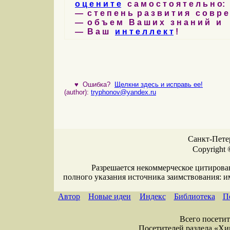
о ц е н и т е
с а м о с т о я т е л ь н о:
— с т е п е н ь р а з в и т и я с о в р 
— о б ъ е м В а ш и х з н а н и й и
— В а ш
и н т е л л е к т
!
♥
Ошибка?
Щелкни здесь и исправь ее!
(author):
tryphonov@yandex.ru
Санкт-Петер
Copyright 
Разрешается некоммерческое цитирова
полного указания источника заимствования: 
Автор
Новые идеи
Индекс
Библиотека
П
Всего посетите
Посетителей раздела «Хими