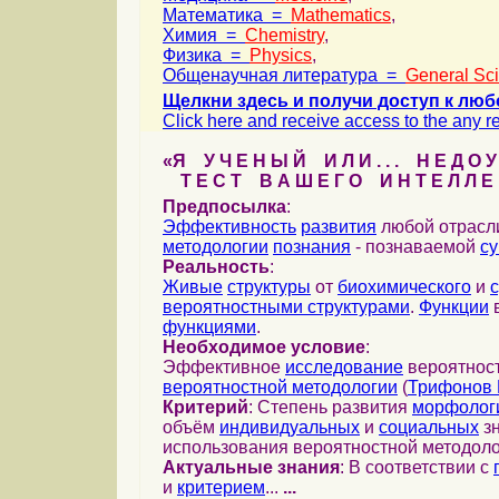
Математика =
Mathematics
,
Химия =
Chemistry
,
Физика =
Physics
,
Общенаучная литература =
General Sc
Щелкни здесь и получи доступ к люб
Click here and receive access to the any ref
«Я У Ч Е Н Ы Й И Л И . . . Н Е Д О У
Т Е С Т В А Ш Е Г О И Н Т Е Л Л Е 
Предпосылка
:
Эффективность
развития
любой отрас
методологии
познания
- познаваемой
с
Реальность
:
Живые
структуры
от
биохимического
и
вероятностными структурами
.
Функции
в
функциями
.
Необходимое условие
:
Эффективное
исследование
вероятност
вероятностной методологии
(
Трифонов 
Критерий
: Степень развития
морфолог
объём
индивидуальных
и
социальных
зн
использования вероятностной методоло
Актуальные знания
: В соответствии с
и
критерием
...
...