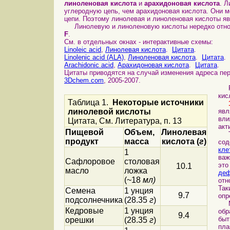
линоленовая кислота
и
арахидоновая кислота
. 
углеродную цепь, чем арахидоновая кислота. Они 
цепи. Поэтому линолевая и линоленовая кислоты я
Линолевую и линоленовую кислоты нередко отно
F
.
См. в отдельных окнах - интерактивные схемы:
Linoleic acid
,
Линолевая кислота
.
Цитата
.
Linolenic acid (ALA)
,
Линоленовая кислота
.
Цитата
.
Arachidonic acid
,
Арахидоновая кислота
.
Цитата
.
Цитаты приводятся на случай изменения адреса перв
3Dchem.com
, 2005-2007.
Ра
кис
Таблица 1.
Некоторые источники
линолевой кислоты
яв
вли
Цитата, См. Литература, п. 13
акт
Пищевой
Объем,
Линолевая
Точ
продукт
масса
кислота (
г
)
сод
кле
1
важ
Сафлоровое
столовая
эт
10.1
масло
ложка
деф
(~18
мл)
отн
Так
Семена
1 унция
9.7
оп
подсолнечника
(28.35
г
)
Мем
Кедровые
1 унция
обр
9.4
быт
орешки
(28.35
г
)
пла