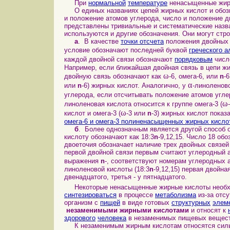
При
нормальной
температуре
ненасыщенные жир
О единых названиях цепей жирных кислот и обозна
и положение атомов углерода, число и положение д
представлены тривиальные и систематические назва
используются и другие обозначения. Они могут ст
а
. В качестве
точки отсчета
положения двойных 
условие обозначают последней буквой
греческого 
каждой двойной связи обозначают
порядковым
число
Например, если ближайшая двойная связь в цепи жи
ω
двойную связь обозначают как
‑6, омега‑6, или
n
‑
α
или
n
‑6) жирных кислот. Аналогично, у
-линоленов
углерода, если отсчитывать положение атомов угле
ω
линоленовая кислота относится к группе омега‑3 (
ω
кислот и омега‑3 (
‑3 или
n
‑3) жирных кислот показ
омега-6 и омега-3 полиненасыщенных жирных кисло
б
. Более однозначным является другой способ 
кислоту обозначают как 18:3
n
-9,12,15. Число 18 об
двоеточия обозначает наличие трех двойных связе
первой двойной связи первым считают углеродный 
выражения
n
-, соответствуют номерам углеродных 
линоленовой кислоты (18:3
n
-9,12,15) первая двойна
двенадцатого, третья - у пятнадцатого.
Некоторые
ненасыщенные жирные кислоты нео
синтезироваться
в процессе
метаболизма
из-за отс
организм с
пищей
в виде готовых
структурных
элем
незаменимыми жирными кислотами
и относят к
здорового
человека
в незаменимых пищевых вещес
К незаменимым жирным кислотам относятся сильн