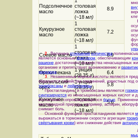
1
мно
Подсолнечное
столовая
вну
8.9
масло
ложка
вер
кле
(~18
мл)
Не 
1
осу
Кукурузное
столовая
отм
7.2
масло
ложка
осу
фун
(~18
мл)
фо
1
упр
столовая
2
. Величина
отношения
количества
полиненасыщ
Соевое масло
6.9
ложка
является основным
фактором
, обеспечивающим
ко
рационе
достаточного количества ненасыщенных жи
(~18
мл)
организме и препятствует возникновению и
развити
1 унция
миокарда
.
Орехи пекана
6.4
(28.35
г
)
3
. Незаменимые жирные кислоты являются предш
образуются семейства соединений, известных под 
Бразильский
1 унция
5.8
тромбоксаны
и
лейкотриены
.
орех
(28.35
г
)
Простагландины и тромбоксаны являются
гормо
1
синтезируются
из ненасыщенных жирных кислот и д
Кунжутное
столовая
воспаления, сопровождающегося
болью
. Применен
5.6
нестероидной природы, например, аспирин, ибопру
масло
ложка
снимает боль.
(~18
мл)
Основной функцией простагландинов является
м
выражаться в торможении скорости агрегации
тромб
свёртывания крови
) или снижении действия
антидиу
Лей
мыш