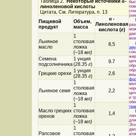
Таблица 2.
Некоторые источники
α
-
бы
линоленовой кислоты
пов
спо
Цитата, См. Литература, п. 13
(хе
α
-
Пол
Пищевой
Объем,
Линоленовая
раз
продукт
масса
мож
кислота (
г
)
да
1
воз
Льняное
столовая
8,5
масло
ложка
эму
со
(~18
мл)
жир
Семена
1 унция
цеп
9.7
подсолнечника
(28.35
г
)
обр
обр
1 унция
Грецкие орехи
2,6
вещ
(28.35
г
)
фо
1
мел
столовая
чер
Льняное семя
2,2
цит
ложка
и т
(~18
мл)
обе
1
тра
Масло грецких
столовая
В о
1,4
лин
орехов
ложка
дли
(~18
мл)
Это
1
дво
Рапсовое
столовая
ато