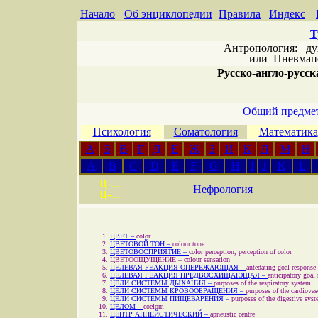
Начало
Об энциклопедии
Правила
Индекс
Т
Антропология: дух 
или
Пневмапс
Русско-англо-русска
Общий предмет
Психология
Соматология
Математика
А
Б
В
Г
Д
Е
Ж
З
И
К
Л
М
Н
A
B
C
D
E
F
G
H
I
J
K
L
Ц–...
Нефрология
Ц–...
ЦВЕТ –
color
ЦВЕТОВОЙ ТОН –
colour tone
ЦВЕТОВОСПРИЯТИЕ –
color perception, perception of color
ЦВЕТООЩУЩЕНИЕ –
colour sensation
ЦЕЛЕВАЯ РЕАКЦИЯ ОПЕРЕЖАЮЩАЯ –
antedating goal response
ЦЕЛЕВАЯ РЕАКЦИЯ ПРЕДВОСХИЩАЮЩАЯ –
anticipatory goal
ЦЕЛИ СИСТЕМЫ ДЫХАНИЯ –
purposes of the respiratory system
ЦЕЛИ СИСТЕМЫ КРОВООБРАЩЕНИЯ –
purposes of the cardiova
ЦЕЛИ СИСТЕМЫ ПИЩЕВАРЕНИЯ –
purposes of the digestive sys
ЦЕЛОМ –
coelom
ЦЕНТР АПНЕЙСТИЧЕСКИЙ –
apneustic centre