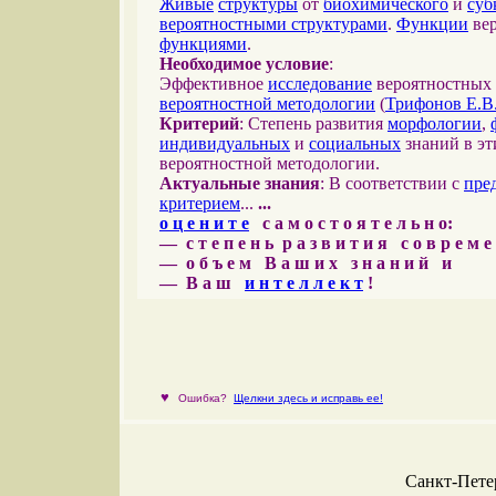
Живые
структуры
от
биохимического
и
суб
вероятностными структурами
.
Функции
вер
функциями
.
Необходимое условие
:
Эффективное
исследование
вероятностных 
вероятностной методологии
(
Трифонов Е.В
Критерий
: Степень развития
морфологии
,
индивидуальных
и
социальных
знаний в эт
вероятностной методологии.
Актуальные знания
: В соответствии с
пре
критерием
...
...
о ц е н и т е
с а м о с т о я т е л ь н о:
— с т е п е н ь р а з в и т и я с о в р е м 
— о б ъ е м В а ш и х з н а н и й и
— В а ш
и н т е л л е к т
!
♥
Ошибка?
Щелкни здесь и исправь ее!
Санкт-Петер