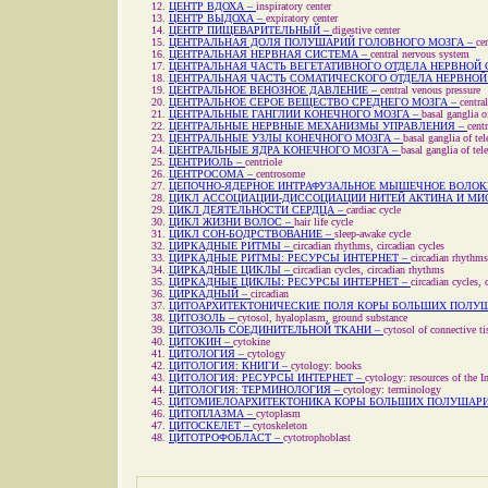
ЦЕНТР ВДОХА –
inspiratory center
ЦЕНТР ВЫДОХА –
expiratory center
ЦЕНТР ПИЩЕВАРИТЕЛЬНЫЙ –
digestive center
ЦЕНТРАЛЬНАЯ ДОЛЯ ПОЛУШАРИЙ ГОЛОВНОГО МОЗГА –
ce
ЦЕНТРАЛЬНАЯ НЕРВНАЯ СИСТЕМА –
central nervous system
ЦЕНТРАЛЬНАЯ ЧАСТЬ ВЕГЕТАТИВНОГО ОТДЕЛА НЕРВНОЙ
ЦЕНТРАЛЬНАЯ ЧАСТЬ СОМАТИЧЕСКОГО ОТДЕЛА НЕРВНО
ЦЕНТРАЛЬНОЕ ВЕНОЗНОЕ ДАВЛЕНИЕ –
central venous pressure
ЦЕНТРАЛЬНОЕ СЕРОЕ ВЕЩЕСТВО СРЕДНЕГО МОЗГА –
centra
ЦЕНТРАЛЬНЫЕ ГАНГЛИИ КОНЕЧНОГО МОЗГА –
basal ganglia o
ЦЕНТРАЛЬНЫЕ НЕРВНЫЕ МЕХАНИЗМЫ УПРАВЛЕНИЯ –
cent
ЦЕНТРАЛЬНЫЕ УЗЛЫ КОНЕЧНОГО МОЗГА –
basal ganglia of te
ЦЕНТРАЛЬНЫЕ ЯДРА КОНЕЧНОГО МОЗГА –
basal ganglia of tel
ЦЕНТРИОЛЬ –
centriole
ЦЕНТРОСОМА –
centrosome
ЦЕПОЧНО-ЯДЕРНОЕ ИНТРАФУЗАЛЬНОЕ МЫШЕЧНОЕ ВОЛОК
ЦИКЛ АССОЦИАЦИИ-ДИССОЦИАЦИИ НИТЕЙ АКТИНА И МИ
ЦИКЛ ДЕЯТЕЛЬНОСТИ СЕРДЦА –
cardiac cycle
ЦИКЛ ЖИЗНИ ВОЛОС –
hair life cycle
ЦИКЛ СОН-БОДРСТВОВАНИЕ –
sleep-awake cycle
ЦИРКАДНЫЕ РИТМЫ –
сircadian rhythms, сircadian cycles
ЦИРКАДНЫЕ РИТМЫ: РЕСУРСЫ ИНТЕРНЕТ –
сircadian rhythms,
ЦИРКАДНЫЕ ЦИКЛЫ –
сircadian cycles, сircadian rhythms
ЦИРКАДНЫЕ ЦИКЛЫ: РЕСУРСЫ ИНТЕРНЕТ –
сircadian cycles, 
ЦИРКАДНЫЙ –
circadian
ЦИТОАРХИТЕКТОНИЧЕСКИЕ ПОЛЯ КОРЫ БОЛЬШИХ ПОЛУ
ЦИТОЗОЛЬ –
cytosol, hyaloplasm, ground substance
ЦИТОЗОЛЬ СОЕДИНИТЕЛЬНОЙ ТКАНИ –
cytosol of connective ti
ЦИТОКИН –
cytokine
ЦИТОЛОГИЯ –
cytology
ЦИТОЛОГИЯ: КНИГИ –
cytology: books
ЦИТОЛОГИЯ: РЕСУРСЫ ИНТЕРНЕТ –
cytology: resources of the In
ЦИТОЛОГИЯ: ТЕРМИНОЛОГИЯ –
cytology: terminology
ЦИТОМИЕЛОАРХИТЕКТОНИКА КОРЫ БОЛЬШИХ ПОЛУШАРИ
ЦИТОПЛАЗМА –
cytoplasm
ЦИТОСКЕЛЕТ –
cytoskeleton
ЦИТОТРОФОБЛАСТ –
cytotrophoblast