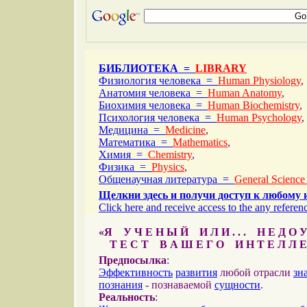
БИБЛИОТЕКА =
LIBRARY
Физиология человека =
Human Physiology
,
Анатомия человека =
Human Anatomy
,
Биохимия человека =
Human Biochemistry
,
Психология человека =
Human Psychology
,
Медицина =
Medicine
,
Математика =
Mathematics
,
Химия =
Chemistry
,
Физика =
Physics
,
Общенаучная литература =
General Science
Щелкни здесь и получи доступ к любому 
Click here and receive access to the any referenc
«Я У Ч Е Н Ы Й И Л И . . . Н Е Д О У
Т Е С Т В А Ш Е Г О И Н Т Е Л Л Е
Предпосылка
:
Эффективность
развития
любой отрасли
зн
познания
- познаваемой
сущности
.
Реальность
: