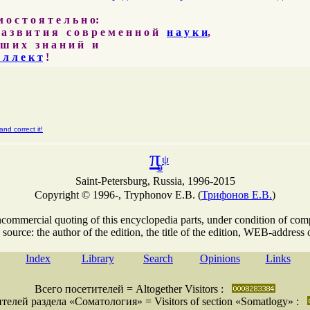
о с т о я т е л ь н о:
 а з в и т и я с о в р е м е н н о й
н а у к и
,
ш и х з н а н и й и
 л л е к т
!
nd correct it!
π
ψ
σ
Saint-Petersburg, Russia, 1996-2015
Copyright © 1996-, Tryphonov E.B. (
Трифонов Е.В.
)
commercial quoting of this encyclopedia parts, under condition of com
 source: the author of the edition, the title of the edition, WEB-address o
Index
Library
Search
Opinions
Links
Всего посетителей = Altogether Visitors :
телей раздела «Соматология» = Visitors of section «Somatlogy» :