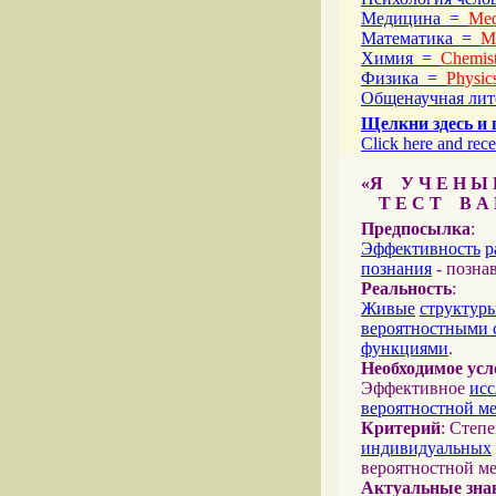
Медицина =
Med
Математика =
M
Химия =
Chemist
Физика =
Physic
Общенаучная ли
Щелкни здесь и 
Click here and rece
«Я У Ч Е Н Ы Й
Т Е С Т В А Ш
Предпосылка
:
Эффективность
р
познания
- позна
Реальность
:
Живые
структур
вероятностными 
функциями
.
Необходимое усл
Эффективное
исс
вероятностной м
Критерий
: Степ
индивидуальных
вероятностной м
Актуальные зна