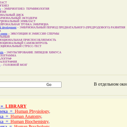
ЛАСТ
ГЕНЕЗ
y
–
ЭМБРИОГЕНЕЗ: ТЕРМИНОЛОГИЯ
ОГИЯ
ОНАЛЬНЫЙ ДИСК
БРИОНАЛЬНЫЙ ЭКТОДЕРМ
РИОНАЛЬНЫЙ ЭПИБЛАСТ
ЕЙРОНАЛЬНАЯ ТРУБКА ЭМБРИОНА
al development
–
ЭМБРИОНАЛЬНЫЙ ПЕРИОД ПРЕДНАТАЛЬНОГО (ПРЕДРОДОВОГО) РАЗВИТИЯ
А
f sperm
–
ЭЯКУЛЯЦИЯ И ЭМИССИЯ СПЕРМЫ
ЛЬНЫЙ
МОЦИОНАЛЬНАЯ ПРИСПОСОБЛЯЕМОСТЬ
МОЦИОНАЛЬНЫЙ САМОКОНТРОЛЬ
ОЦИОНАЛЬНЫЙ СТРЕСС-ТЕСТ
ids
–
ЭМУЛЬГИРОВАНИЕ ЛИПИДОВ ХИМУСА
АЛОГРАММА
АЛОГРАФ
АЛОГРАФИЯ
n
–
ГОЛОВНОЙ МОЗГ
В отдельном ок
 =
LIBRARY
овека =
Human Physiology
,
ека =
Human Anatomy
,
ека =
Human Biochemistry
,
овека =
Human Psychology
,