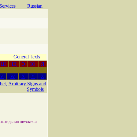
Services
Russian
e General lexis
Ш
Щ
Э
Ю
Я
V
W
X
Y
Z
bet,
Arbitrary Signs and
Symbols
ВОБОЖДЕНИЯ ДВУОКИСИ