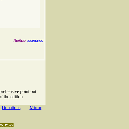
Любые
реальности
, как
физические
, так и
психические
, являются 
prehensive point out
f the edition
Donations
Mirror