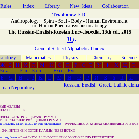
Rules
Index
Library
New Ideas
Сollaboration
Tryphonov E.B.
Anthropology: Spirit - Soul - Body - Human Environment
,
or
Human Pneumapsychosomatology
The Russian-English-Russian Encyclopedia, 18th ed., 2015
π
ψ
σ
General Subject Alphabetical Index
atology
Mathematics
Physics
Chemistry
Scienc
Ж
З
И
К
Л
М
Н
О
П
Р
С
Т
У
Ф
Х
Ц
Ч
 Enz
Epi – Exci
Excr – Eye
F
G
H
I
J
K
L
M
N
O
P
Q
R
S
T
U
Russian,
English,
Greek,
Latinic alpha
uman Nephrology
НЫЕ ЖЕЛЕЗЫ
ННАЯ СЕКРЕЦИЯ
ПЛЕКС ЭЛЕКТРОЭНЦЕФАЛОГРАММЫ
ЕТЁНА СНА ЭЛЕКТРОЭНЦЕФАЛОГРАММЫ
and liberating carbon dioxid to/from blood matters
–
ЭФФЕКТИВНАЯ КРИВАЯ СВЯЗЫВАНИЯ И ВЫС
–
ЭФФЕКТИВНЫЙ ПОТОК ПЛАЗМЫ ЧЕРЕЗ ПОЧКИ
tic regulators
–
ЭФФЕКТОРЫ НЕЙРОГЕННЫХ СОМАТИЧЕСКИХ РЕГУЛЯТОРОВ