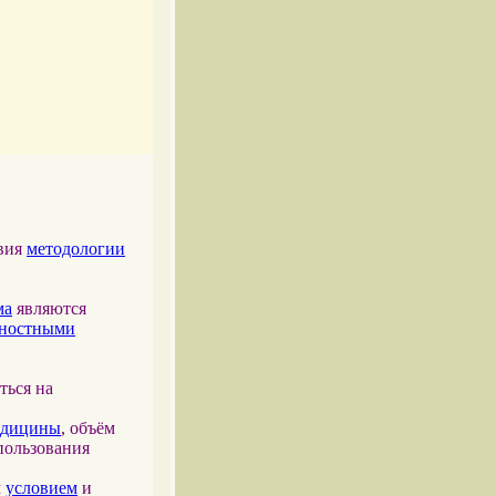
твия
методологии
ма
являются
тностными
ться на
едицины
, объём
пользования
м
условием
и