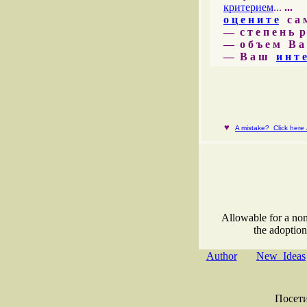
критерием
...
...
о ц е н и т е
с а м 
— с т е п е н ь р
— о б ъ е м В а 
— В а ш
и н т е
♥
A mistake? Click here a
Allowable for a non
the adoption
Author
New Ideas
Посети