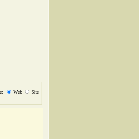
не:
Web
Site