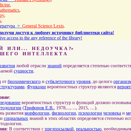
icine
,
athematics
,
ry
,
s
,
тература =
General Science Lexis
.
получи доступ к любому источнику библиотеки сайта!
ive access to the any reference of the library!
 И Л И . . . Н Е Д О У Ч К А ?»
 Е Г О И Н Т Е Л Л Е К Т А
азвития
любой отрасли
знаний
определяется степенью соответс
ваемой
сущности
.
ы
от
биохимического
и
субклеточного
уровня
, до целого
организ
структурами
.
Функции
вероятностных структур являются
вероя
овие
:
ледование
вероятностных структур и функций должно основыва
етодологии
(
Трифонов Е.В.
, 1978,..., ..., 2015, …).
ень развития
морфологии
,
физиологии
,
психологии
человека
и
м
и
социальных
знаний в этих областях определяется степенью ис
етодологии.
ния
: В соответствии с
предпосылкой
,
реальностью
, необходимы