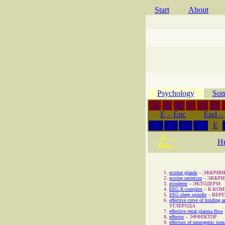
Start
About
Psychology
Som
А
Б
В
Г
Д
Е
E – Enc
End –
A
B
C
D
E
E–...
H
Enc–...
eccrine glands
–
ЭККРИН
eccrine secretion
–
ЭККРИ
ectoderm
–
ЭКТОДЕРМ
EEG K-complex
–
К-КОМ
EEG sleep spindle
–
ВЕР
effective curve of binding 
УГЛЕРОДА
effective renal plasma flow
effector
–
ЭФФЕКТОР
effectors of neurogenic soma