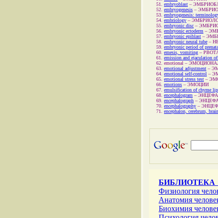
embryoblast
–
ЭМБРИОБ
embryogenesis
–
ЭМБРИО
embryogenesis: terminolog
embriology
–
ЭМБРИОЛ
embryonic disc
–
ЭМБРИ
embryonic ectoderm
–
ЭМ
embryonic epiblast
–
ЭМБ
embryonic neural tube
–
Н
embryonic period of prenat
emesis, vomiting
–
РВОТ
emission and ejaculation o
emotional
–
ЭМОЦИОНА
emotional adjustment
–
Э
emotional self-control
–
Э
emotional stress test
–
ЭМ
emotions
–
ЭМОЦИИ
emulsification of chyme lip
encephalogram
–
ЭНЦЕФ
encephalograph
–
ЭНЦЕФ
encephalography
–
ЭНЦЕФ
encephalon, cerebrum, brai
БИБЛИОТЕКА
Физиология чел
Анатомия челов
Биохимия челов
Психология чел