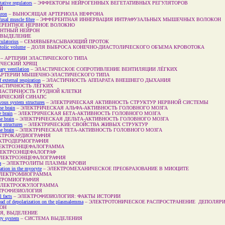
tative regulators
–
ЭФФЕКТОРЫ НЕЙРОГЕННЫХ ВЕГЕТАТИВНЫХ РЕГУЛЯТОРОВ
Й
hron
–
ВЫНОСЯЩАЯ АРТЕРИОЛА НЕФРОНА
afusal muscle fibre
–
ЭФФЕРЕНТНАЯ ИННЕРВАЦИЯ ИНТРАФУЗАЛЬНЫХ МЫШЕЧНЫХ ВОЛОКОН
РЕНТНОЕ НЕРВНОЕ ВОЛОКНО
НТНЫЙ НЕЙРОН
 ВЫДЕЛЕНИЕ
culatorius
–
СЕМЯВЫБРАСЫВАЮЩИЙ ПРОТОК
stolic volume
–
ДОЛЯ ВЫБРОСА КОНЕЧНО-ДИАСТОЛИЧЕСКОГО ОБЪЕМА КРОВОТОКА
–
АРТЕРИИ ЭЛАСТИЧЕСКОГО ТИПА
ИЧЕСКИЙ ХРЯЩ
ary ventilation
–
ЭЛАСТИЧЕСКОЕ СОПРОТИВЛЕНИЕ ВЕНТИЛЯЦИИ ЛЁГКИХ
АРТЕРИИ МЫШЕЧНО-ЭЛАСТИЧЕСКОГО ТИПА
f external respiration
–
ЭЛАСТИЧНОСТЬ АППАРАТА ВНЕШНЕГО ДЫХАНИЯ
АСТИЧНОСТЬ ЛЁГКИХ
ЛАСТИЧНОСТЬ ГРУДНОЙ КЛЕТКИ
РИЧЕСКИЙ СИНАПС
ervous system structures
–
ЭЛЕКТРИЧЕСКАЯ АКТИВНОСТЬ СТРУКТУР НЕРВНОЙ СИСТЕМЫ
the brain
–
ЭЛЕКТРИЧЕСКАЯ АЛЬФА-АКТИВНОСТЬ ГОЛОВНОГО МОЗГА
e brain
–
ЭЛЕКТРИЧЕСКАЯ БЕТА-АКТИВНОСТЬ ГОЛОВНОГО МОЗГА
he brain
–
ЭЛЕКТРИЧЕСКАЯ ДЕЛЬТА-АКТИВНОСТЬ ГОЛОВНОГО МОЗГА
ng structures
–
ЭЛЕКТРИЧЕСКИЕ СВОЙСТВА ЖИВЫХ СТРУКТУР
he brain
–
ЭЛЕКТРИЧЕСКАЯ ТЕТА-АКТИВНОСТЬ ГОЛОВНОГО МОЗГА
КТРОКАРДИОГРАФИЯ
КТРОДЕРМОГРАФИЯ
ЕКТРОЭНЦЕФАЛОГРАММА
ЛЕКТРОЭНЦЕФАЛОГРАФ
ЛЕКТРОЭНЦЕФАЛОГРАФИЯ
a
–
ЭЛЕКТРОЛИТЫ ПЛАЗМЫ КРОВИ
mation in the myocyte
–
ЭЛЕКТРОМЕХАНИЧЕСКОЕ ПРЕОБРАЗОВАНИЕ В МИОЦИТЕ
ЛЕКТРОМИОГРАММА
ТРОМИОГРАФИЯ
ЭЛЕКТРООКУЛОГРАММА
ТРОФИЗИОЛОГИЯ
l facts
–
ЭЛЕКТРОФИЗИОЛОГИЯ: ФАКТЫ ИСТОРИИ
read of depolarization on the plasmalemma
–
ЭЛЕКТРОТОНИЧЕСКОЕ РАСПРОСТРАНЕНИЕ ДЕПОЛЯР
ОН
Я, ВЫДЕЛЕНИЕ
ory system
–
СИСТЕМА ВЫДЕЛЕНИЯ