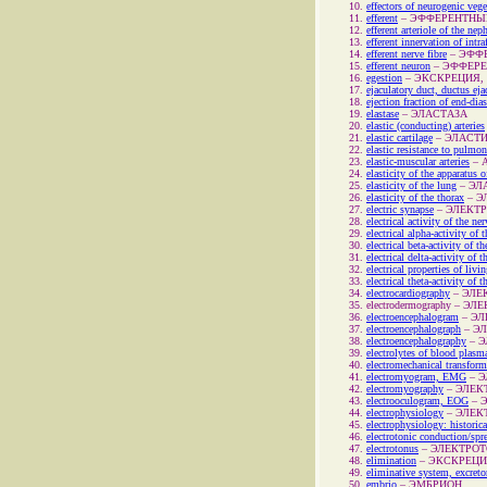
effectors of neurogenic vege
efferent
–
ЭФФЕРЕНТНЫ
efferent arteriole of the nep
efferent innervation of intr
efferent nerve fibre
–
ЭФФЕ
efferent neuron
–
ЭФФЕРЕ
egestion
–
ЭКСКРЕЦИЯ,
ejaculatory duct, ductus eja
ejection fraction of end-dia
elastase
–
ЭЛАСТАЗА
elastic (conducting) arteries
elastic cartilage
–
ЭЛАСТ
elastic resistance to pulmon
elastic-muscular arteries
–
elasticity of the apparatus o
elasticity of the lung
–
ЭЛ
elasticity of the thorax
–
Э
electric synapse
–
ЭЛЕКТ
electrical activity of the n
electrical alpha-activity of 
electrical beta-activity of th
electrical delta-activity of t
electrical properties of livi
electrical theta-activity of t
electrocardiography
–
ЭЛЕ
electrodermography
–
ЭЛЕ
electroencephalogram
–
ЭЛ
electroencephalograph
–
Э
electroencephalography
–
Э
electrolytes of blood plasm
electromechanical transfor
electromyogram, EMG
–
Э
electromyography
–
ЭЛЕК
electrooculogram, EOG
–
electrophysiology
–
ЭЛЕК
electrophysiology: historica
electrotonic conduction/sp
electrotonus
–
ЭЛЕКТРОТ
elimination
–
ЭКСКРЕЦИ
eliminative system, excret
embrio
–
ЭМБРИОН