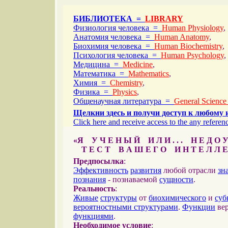
БИБЛИОТЕКА =
LIBRARY
Физиология человека =
Human Physiology
,
Анатомия человека =
Human Anatomy
,
Биохимия человека =
Human Biochemistry
,
Психология человека =
Human Psychology
,
Медицина =
Medicine
,
Математика =
Mathematics
,
Химия =
Chemistry
,
Физика =
Physics
,
Общенаучная литература =
General Science
Щелкни здесь и получи доступ к любому 
Click here and receive access to the any referenc
«Я У Ч Е Н Ы Й И Л И . . . Н Е Д О У
Т Е С Т В А Ш Е Г О И Н Т Е Л Л Е
Предпосылка
:
Эффективность
развития
любой отрасли
зн
познания
- познаваемой
сущности
.
Реальность
:
Живые
структуры
от
биохимического
и
суб
вероятностными структурами
.
Функции
вер
функциями
.
Необходимое условие
: