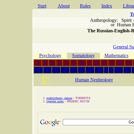
Start
About
Rules
Index
Libra
T
Anthropology: Spirit 
or
Human P
The Russian-English-Ru
General Su
Psychology
Somatology
Mathematics
А
Б
В
Г
Д
Е
Ж
З
И
К
Л
М
Н
A
B
C
D
E
F
G
H
I
J
K
L
Q–...
Human Nephrology
Q–...
qualmishness, nausea
–
ТОШНОТА
Quetelet index
–
ИНДЕКС КЕТЛЕ