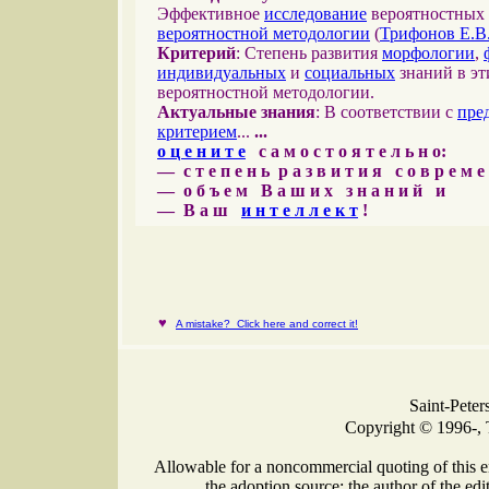
Эффективное
исследование
вероятностных 
вероятностной методологии
(
Трифонов Е.В
Критерий
: Степень развития
морфологии
,
индивидуальных
и
социальных
знаний в эт
вероятностной методологии.
Актуальные знания
: В соответствии с
пре
критерием
...
...
о ц е н и т е
с а м о с т о я т е л ь н о:
— с т е п е н ь р а з в и т и я с о в р е м 
— о б ъ е м В а ш и х з н а н и й и
— В а ш
и н т е л л е к т
!
♥
A mistake? Click here and correct it!
Saint-Peter
Copyright © 1996-, 
Allowable for a noncommercial quoting of this e
the adoption source: the author of the edit