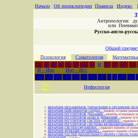
Начало
Об энциклопедии
Правила
Индекс
Т
Антропология: дух 
или
Пневмапс
Русско-англо-русска
Общий предмет
Психология
Соматология
Математика
А
Б
В
Г
Д
Е
Ж
З
И
К
Л
М
Н
И – Инс
Инт – Ист
A
B
C
D
E
F
G
H
I
J
K
L
И–...
Нефрология
Инс–...
ИЕРАРХИЯ МЕХАНИЗМОВ УПРАВЛЕНИЯ В ОРГАНИЗМЕ ЧЕЛ
ИЕРАРХИЯ ПЕЙСМЕКЕРОВ СЕРДЦА –
hierarchy of cardiac pacema
ИЕРАРХИЯ РЕГУЛЯТОРОВ ДЫХАНИЯ –
hierarchy of respiratory r
ИЕРАРХИЯ РЕГУЛЯТОРОВ ПОЗЫ И ДВИЖЕНИЙ –
hierarchy of 
ИЕРАРХИЯ РЕГУЛЯТОРОВ СИСТЕМ ОРГАНИЗМА –
organism's h
ИЕРАРХИЯ РЕГУЛЯТОРОВ СИСТЕМЫ КРОВООБРАЩЕНИЯ –
h
ИЕРАРХИЯ СИСТЕМ ОРГАНИЗМА –
organism's hierarchy of syste
ИЕРАРХИЯ ФУНКЦИЙ ОРГАНИЗМА –
organism's hierarchy of func
ИЕРАРХИЯ ЧАСТЕЙ ДЫХАТЕЛЬНОГО ЦЕНТРА СТВОЛА ГОЛО
ИЗМЕНЕНИЕ –
variation