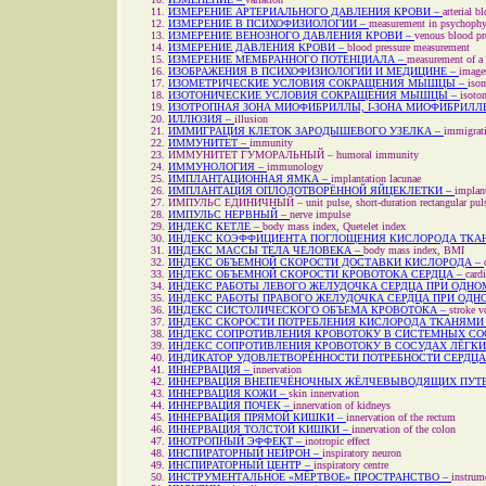
ИЗМЕРЕНИЕ АРТЕРИАЛЬНОГО ДАВЛЕНИЯ КРОВИ –
arterial 
ИЗМЕРЕНИЕ В ПСИХОФИЗИОЛОГИИ –
measurement in psychophy
ИЗМЕРЕНИЕ ВЕНОЗНОГО ДАВЛЕНИЯ КРОВИ –
venous blood pr
ИЗМЕРЕНИЕ ДАВЛЕНИЯ КРОВИ –
blood pressure measurement
ИЗМЕРЕНИЕ МЕМБРАННОГО ПОТЕНЦИАЛА –
measurement of a
ИЗОБРАЖЕНИЯ В ПСИХОФИЗИОЛОГИИ И МЕДИЦИНЕ –
image
ИЗОМЕТРИЧЕСКИЕ УСЛОВИЯ СОКРАЩЕНИЯ МЫШЦЫ –
isom
ИЗОТОНИЧЕСКИЕ УСЛОВИЯ СОКРАЩЕНИЯ МЫШЦЫ –
isoto
ИЗОТРОПНАЯ ЗОНА МИОФИБРИЛЛЫ, I-ЗОНА МИОФИБРИЛЛ
ИЛЛЮЗИЯ –
illusion
ИММИГРАЦИЯ КЛЕТОК ЗАРОДЫШЕВОГО УЗЕЛКА –
immigrati
ИММУНИТЕТ –
immunity
ИММУНИТЕТ ГУМОРАЛЬНЫЙ –
humoral immunity
ИММУНОЛОГИЯ –
immunology
ИМПЛАНТАЦИОННАЯ ЯМКА –
implantation lacunae
ИМПЛАНТАЦИЯ ОПЛОДОТВОРЁННОЙ ЯЙЦЕКЛЕТКИ –
implant
ИМПУЛЬС ЕДИНИЧНЫЙ –
unit pulse, short-duration rectangular pu
ИМПУЛЬС НЕРВНЫЙ –
nerve impulse
ИНДЕКС КЕТЛЕ –
body mass index, Quetelet index
ИНДЕКС КОЭФФИЦИЕНТА ПОГЛОЩЕНИЯ КИСЛОРОДА ТКА
ИНДЕКС МАССЫ ТЕЛА ЧЕЛОВЕКА –
body mass index, BMI
ИНДЕКС ОБЪЕМНОЙ СКОРОСТИ ДОСТАВКИ КИСЛОРОДА –
ИНДЕКС ОБЪЕМНОЙ СКОРОСТИ КРОВОТОКА СЕРДЦА –
card
ИНДЕКС РАБОТЫ ЛЕВОГО ЖЕЛУДОЧКА СЕРДЦА ПРИ ОДНО
ИНДЕКС РАБОТЫ ПРАВОГО ЖЕЛУДОЧКА СЕРДЦА ПРИ ОДН
ИНДЕКС СИСТОЛИЧЕСКОГО ОБЪЕМА КРОВОТОКА –
stroke 
ИНДЕКС СКОРОСТИ ПОТРЕБЛЕНИЯ КИСЛОРОДА ТКАНЯМИ
ИНДЕКС СОПРОТИВЛЕНИЯ КРОВОТОКУ В СИСТЕМНЫХ СО
ИНДЕКС СОПРОТИВЛЕНИЯ КРОВОТОКУ В СОСУДАХ ЛЁГКИ
ИНДИКАТОР УДОВЛЕТВОРЁННОСТИ ПОТРЕБНОСТИ СЕРДЦА
ИННЕРВАЦИЯ –
innervation
ИННЕРВАЦИЯ ВНЕПЕЧЁНОЧНЫХ ЖЁЛЧЕВЫВОДЯЩИХ ПУТ
ИННЕРВАЦИЯ КОЖИ –
skin innervation
ИННЕРВАЦИЯ ПОЧЕК –
innervation of kidneys
ИННЕРВАЦИЯ ПРЯМОЙ КИШКИ –
innervation of the rectum
ИННЕРВАЦИЯ ТОЛСТОЙ КИШКИ –
innervation of the colon
ИНОТРОПНЫЙ ЭФФЕКТ –
inotropic effect
ИНСПИРАТОРНЫЙ НЕЙРОН –
inspiratory neuron
ИНСПИРАТОРНЫЙ ЦЕНТР –
inspiratory centre
ИНСТРУМЕНТАЛЬНОЕ «МЁРТВОЕ» ПРОСТРАНСТВО –
instrum