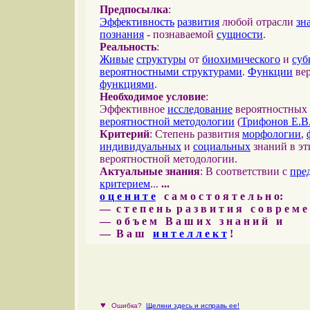
Предпосылка
:
Эффективность
развития
любой отрасли
зн
познания
- познаваемой
сущности
.
Реальность
:
Живые
структуры
от
биохимического
и
суб
вероятностными структурами
.
Функции
вер
функциями
.
Необходимое условие
:
Эффективное
исследование
вероятностных 
вероятностной методологии
(
Трифонов Е.В
Критерий
: Степень развития
морфологии
,
индивидуальных
и
социальных
знаний в эт
вероятностной методологии.
Актуальные знания
: В соответствии с
пре
критерием
...
...
о ц е н и т е
с а м о с т о я т е л ь н о:
— с т е п е н ь р а з в и т и я с о в р е м 
— о б ъ е м В а ш и х з н а н и й и
— В а ш
и н т е л л е к т
!
♥
Ошибка?
Щелкни здесь и исправь ее!