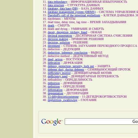
data redundancy
–
ИНФОРМАЦИОННАЯ ИЗБЫТОЧНОСТЬ
data structure
–
СТРУКТУРА ДАННЫХ
database, data base (DB)
–
БАЗА ДАННЫХ
database management system (DBMS)
–
СИСТЕМА УПРАВЛЕНИЯ 
Davidoff's cell of the intestinal epithelium
–
КЛЕТКИ ДАВЫДОВА Э
daydreams
–
МЕЧТЫ
dead time, delay time, lag time
–
ВРЕМЯ ЗАПАЗДЫВАНИЯ
death
–
СМЕРТЬ
death and dying
–
УМИРАНИЕ И СМЕРТЬ
deceit, deception, trickery, fraud
–
ОБМАН
decimal numeration
–
ДЕСЯТИЧНАЯ СИСТЕМА СЧИСЛЕНИЯ
decision making
–
ПРИНЯТИЕ РЕШЕНИЯ
decision, solution
–
РЕШЕНИЕ
decrement
–
СТЕПЕНЬ ЗАТУХАНИЯ ПЕРЕХОДНОГО ПРОЦЕССА
deduction
–
ДЕДУКЦИЯ
deduction, inference, conclusion
–
ВЫВОД
deductive method
–
ДЕДУКТИВНЫЙ МЕТОД
deed, action
–
ПОСТУПОК
defecation
–
ДЕФЕКАЦИЯ
defence, protection, security, lock out
–
ЗАЩИТА
deferent duct, ductus deferens
–
СЕМЯВЫНОСЯЩИЙ ПРОТОК
defficiency motive
–
ДЕФИЦИТАРНЫЙ МОТИВ
defficiency need
–
ДЕФИЦИТАРНАЯ ПОТРЕБНОСТЬ
definability
–
ОПРЕДЕЛИМОСТЬ
definition
–
ДЕФИНИЦИЯ
definition
–
ОПРЕДЕЛЕНИЕ
deformation
–
ДЕФОРМАЦИЯ
degeneration
–
ДЕГЕНЕРАЦИЯ
11-dehydrocorticosterone
–
11-ДЕГИДРОКОРТИКОСТЕРОН
deglutition, swallowing
–
ГЛОТАНИЕ