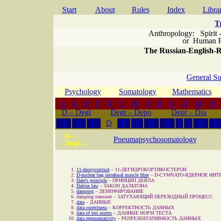
Start
About
Rules
Index
Libra
T
Anthropology: Spirit 
or
Human P
The Russian-English-Ru
General Su
Psychology
Somatology
Mathematics
А
Б
В
Г
Д
Е
Ж
З
И
К
Л
М
Н
D – Degl
Degr – Depo
Depr – Dia
A
B
C
D
E
F
G
H
I
J
K
L
D–...
Pneumapsychosomatology
Degl–...
11-deoxycortisol
–
11-ДЕГИДРОКОРТИКОСТЕРОН
D-nuclear bag intrafusal muscle fibre
–
D-СУМЧАТО-ЯДЕРНОЕ ИН
Dale's principle
–
ПРИНЦИП ДЕЙЛА
Dalton law
–
ЗАКОН ДАЛЬТОНА
damping
–
ДЕМПФИРОВАНИЕ
damping transient
–
ЗАТУХАЮЩИЙ ПЕРЕХОДНЫЙ ПРОЦЕСС
data
–
ДАННЫЕ
data correctness
–
КОРРЕКТНОСТЬ ДАННЫХ
data of test norms
–
ДАННЫЕ НОРМ ТЕСТА
data representativity
–
РЕПРЕЗЕНТАТИВНОСТЬ ДАННЫХ