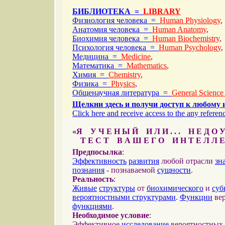
БИБЛИОТЕКА =
LIBRARY
Физиология человека =
Human Physiology
,
Анатомия человека =
Human Anatomy
,
Биохимия человека =
Human Biochemistry
,
Психология человека =
Human Psychology
,
Медицина =
Medicine
,
Математика =
Mathematics
,
Химия =
Chemistry
,
Физика =
Physics
,
Общенаучная литература =
General Science
Щелкни здесь и получи доступ к любому 
Click here and receive access to the any referenc
«Я У Ч Е Н Ы Й И Л И . . . Н Е Д О У
Т Е С Т В А Ш Е Г О И Н Т Е Л Л Е
Предпосылка
:
Эффективность
развития
любой отрасли
зн
познания
- познаваемой
сущности
.
Реальность
:
Живые
структуры
от
биохимического
и
суб
вероятностными структурами
.
Функции
вер
функциями
.
Необходимое условие
:
Эффективное
исследование
вероятностных 