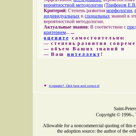
вероятностной методологии
(
Трифонов Е.В
Критерий
: Степень развития
морфологии
,
индивидуальных
и
социальных
знаний в эт
вероятностной методологии.
Актуальные знания
: В соответствии с
пре
критерием
...
...
о ц е н и т е
с а м о с т о я т е л ь н о:
— с т е п е н ь р а з в и т и я с о в р е м 
— о б ъ е м В а ш и х з н а н и й и
— В а ш
и н т е л л е к т
!
♥
A mistake? Click here and correct it!
Saint-Peter
Copyright © 1996-, 
Allowable for a noncommercial quoting of this e
the adoption source: the author of the edit