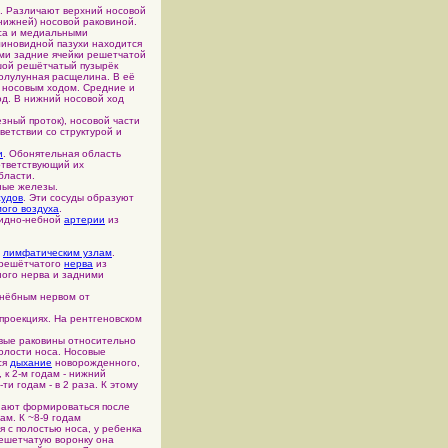
. Различают верхний носовой
нижней) носовой раковиной.
оса и медиальными
линовидной пазухи находится
ями задние ячейки решетчатой
ьшой решётчатый пузырёк
полулунная расщелина. В её
 носовым ходом. Средние и
од. В нижний носовой ход
езный проток), носовой части
ветствии со структурой и
и
. Обонятельная область
ответствующий их
бласти.
ные железы.
судов
. Эти сосуды образуют
ого воздуха
.
видно-небной
артерии
из
м
лимфатическим узлам
.
 решётчатого
нерва
из
ного нерва и задними
онёбным нервом от
проекциях. На рентгеновском
совые раковины относительно
полости носа. Носовые
ся
дыхание
новорожденного,
 к 2-м годам - нижний
ти годам - в 2 раза. К этому
нают формироваться после
дам. К ~8-9 годам
я с полостью носа, у ребенка
 решетчатую воронку она