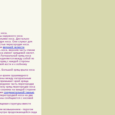
 носа.
ы наружного носа
ыльями носа. Дистально
дри носа. Они служат для
астью перегородки носа.
ми
верхней челюсти
.
ь носа, верхняя часть спинки
оса имеют хрящевой скелет.
. Латеральный хрящ носа
соединяются между собой по
 хрящ с каждой стороны
ой кости и к лобному
. Большой хрящ крыла носа
 и краем грушевидного
ожены между латеральным
 примыкает край хряща
ереднюю часть перегородки
снизу хрящ перегородки носа
 сошника на каждой стороне
ями
соединительной тканью
.
 перегородкой носа на две
оаны сообщаются с носовой
рящевая структуры вместе
им возвышением - порогом
изнутри продолжающейся сюда
.