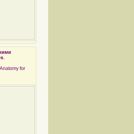
дними
es
.
s Anatomy for