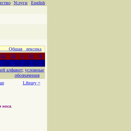
ество
Услуги
English
 Общая лексика
Ш
Щ
Э
Ю
Я
V
W
X
Y
Z
ий алфавит,
условные
обозначения
an
Library =
и носа
.