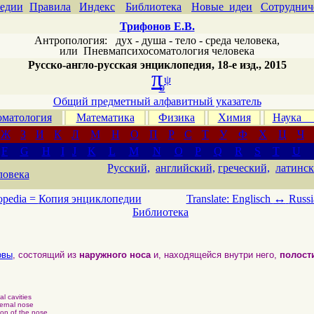
едии
Правила
Индекс
Библиотека
Новые идеи
Сотруднич
Трифонов Е.В.
Антропология: дух - душа - тело - среда человека,
или
Пневмапсихосоматология человека
Русско-англо-русская энциклопедия, 18-е изд., 2015
π
ψ
σ
Общий предметный алфавитный указатель
матология
Математика
Физика
Химия
Наука
Ж
З
И
К
Л
М
Н
О
П
Р
С
Т
У
Ф
Х
Ц
Ч
F
G
H
I
J
K
L
M
N
O
P
Q
R
S
T
U
Русский,
английский,
греческий,
латинск
ловека
↔
opedia =
Копия энциклопедии
Translate: Englisch
Russi
Библиотека
овы
, состоящий из
наружного носа
и, находящейся внутри него,
полост
al cavities
ernal nose
ton of the nose