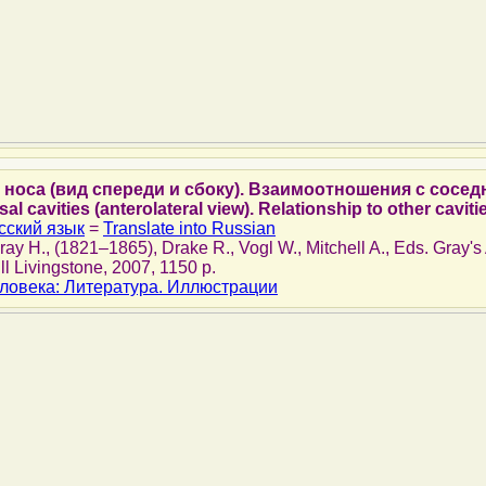
 носа (вид спереди и сбоку). Взаимоотношения с сосе
 cavities (anterolateral view). Relationship to other caviti
сский язык
=
Translate into Russian
Gray H., (1821–1865), Drake R., Vogl W., Mitchell A., Eds. Gray'
ll Livingstone, 2007, 1150 p.
ловека: Литература. Иллюстрации