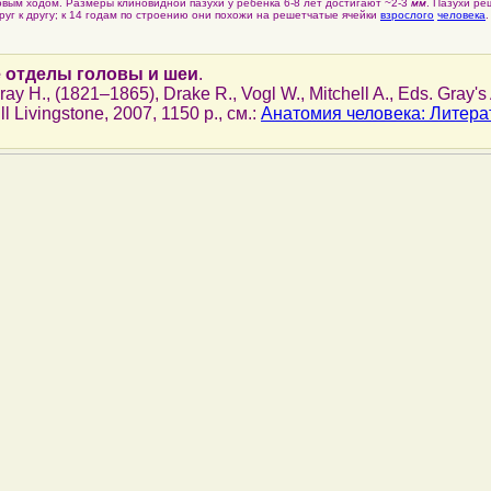
вым ходом. Размеры клиновидной пазухи у ребенка 6-8 лет достигают ~2-3
мм
. Пазухи ре
руг к другу; к 14 годам по строению они похожи на решетчатые ячейки
взрослого
человека
.
 отделы головы и шеи
.
Gray H., (1821–1865), Drake R., Vogl W., Mitchell A., Eds. Gray'
l Livingstone, 2007, 1150 p., см.:
Анатомия человека: Литера