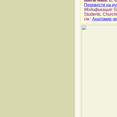
lateral walls. C.
Перевести на ру
Модификация
: 
Students. Churchi
см.:
Анатомия че