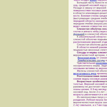
Большая часть полости нос
ход, средний носовой ход и
Позади и сверху от верхней
поверхностями носовых рако
в области клиновидно-решет
кости. Боковая стенка сред
(выступающие средние ячейк
передней области находится
передние ячейки (пазухи) р
ведет нижнее отверстие нос
Слизистая оболочка нос
глотки и мягкого нёба (чере
функцией
в слизистой оболо
К обонятельной области о
слизистой оболочки покрыва
расположению верхний отдел
Слизистая оболочка дыхат
В области нижней раковины
пещеристые венозные сплет
Сосуды и нервы слизист
верхнечелюстной артерии, 
Венозная кровь
от слизи
Лимфатические сосуды
о
Чувствительная
иннерва
носоресничного нерва. Задн
носовыми ветвями из верхне
Железы слизистой оболочк
вегетативного ядра
промежут
Рентгеноанатомия полос
снимке видны носовые раков
Возрастные особенност
толстые. Верхний носовой х
раковины не достигают пере
хоаны низкие. К 6-му месяц
носовой ход, после 2-х лет -
возрасту увеличивается и е
Из околоносовых пазух у н
рождения. Лобная пазуха поя
верхнечелюстная пазуха зан
2 лет овальное, а к 7-ми го