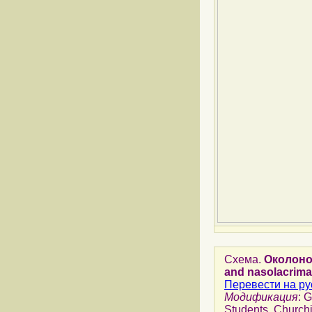
Схема.
Околоно
and nasolacrima
Перевести на ру
Модификация
: 
Students. Churchi