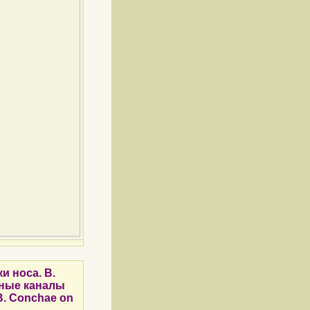
и носа. B.
шные каналы
 B. Conchae on