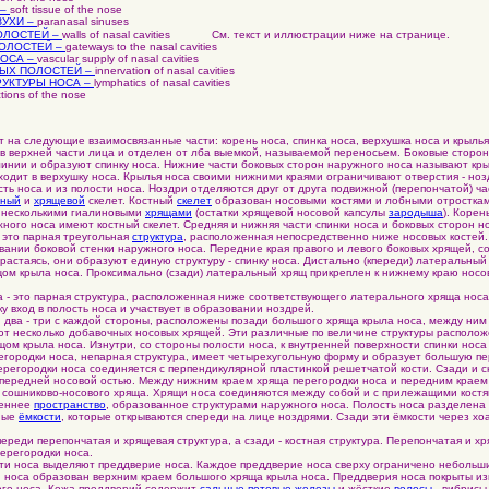
 –
soft tissue of the nose
УХИ –
paranasal sinuses
ОЛОСТЕЙ –
walls of nasal cavities
См. текст и иллюстрации ниже на странице.
ОЛОСТЕЙ –
gateways to the nasal cavities
ОСА –
vascular supply of nasal cavities
ЫХ ПОЛОСТЕЙ –
innervation of nasal cavities
РУКТУРЫ НОСА –
lymphatics of nasal cavities
tions of the nose
 на следующие взаимосвязанные части: корень носа, спинка носа, верхушка носа и крылья
верхней части лица и отделен от лба выемкой, называемой переносьем. Боковые сторон
инии и образуют спинку носа. Нижние части боковых сторон наружного носа называют кр
ходит в верхушку носа. Крылья носа своими нижними краями ограничивают отверстия - ноз
сть носа и из полости носа. Ноздри отделяются друг от друга подвижной (перепончатой) ч
тный
и
хрящевой
скелет. Костный
скелет
образован носовыми костями и лобными отростка
 несколькими гиалиновыми
хрящами
(остатки хрящевой носовой капсулы
зародыша
). Корен
жного носа имеют костный скелет. Средняя и нижняя части спинки носа и боковых сторон н
это парная треугольная
структура
, расположенная непосредственно ниже носовых костей
вании боковой стенки наружного носа. Передние края правого и левого боковых хрящей, 
растаясь, они образуют единую структуру - спинку носа. Дистально (кпереди) латеральный
ом крыла носа. Проксимально (сзади) латеральный хрящ прикреплен к нижнему краю носов
 это парная структура, расположенная ниже соответствующего латерального хряща носа
у вход в полость носа и участвует в образовании ноздрей.
ва - три с каждой стороны, расположены позади большого хряща крыла носа, между ним
ют несколько добавочных носовых хрящей. Эти различные по величине структуры распол
ом крыла носа. Изнутри, со стороны полости носа, к внутренней поверхности спинки носа
егородки носa, непарная структура, имеет четырехугольную форму и образует большую п
перегородки носа соединяется с перпендикулярной пластинкой решетчатой кости. Сзади и 
 передней носовой остью. Между нижним краем хряща перегородки носа и передним краем
а сошниково-носового хряща. Хрящи носа соединяются между собой и с прилежащими кост
реннее
пространство
, образованное структурами наружного носа. Полость носа разделена
ные
ёмкости
, которые открываются спереди на лице ноздрями. Сзади эти ёмкости через х
реди перепончатая и хрящевая структура, а сзади - костная структура. Перепончатая и х
ерегородки носа.
 носа выделяют преддверие носа. Каждое преддверие носа сверху ограничено небольш
ти носа образован верхним краем большого хряща крыла носа. Преддверия носа покрыты 
го носа. Кожа преддверий содержит
сальные
,
потовые
железы
и жёсткие
волосы
- вибрисы