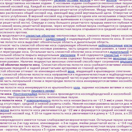
а представлена носовыми ходами. С носовыми ходами сообщаются околоносовые пазухи
 нижний носовой ход. Каждый из них располагается под одноименной (верхний, средней и 
 носовой раковины находится клиновидно-решетчатое углубление. Между перегородкой н
вин расположен общий носовой ход, имеющий вид узкой вертикальной щели. Отверстие к
чатого углубления. В верхний носовой ход открываются одним или несколькими отверсти
него носового хода образует закругленное выпячивание в сторону носовой раковины - бол
и решетчатой кости). Спереди и снизу большого решетчатого пузырька имеется глубокая 
 нижний конец решетчатой воронки, через которую лобная пазуха сообщается со средним
ешетчатой кости, лобная пазуха, верхнечелюстная пазуха открываются в средний носовой х
ослезного протока.
а
продолжается в
слизистые оболочки
: околоносовых пазух, слезного мешка (через нососл
з хоаны). Она плотно сращена с
надкостницей
и надхрящницей стенок полости носа. В соот
чке полости носа выделяют обонятельную область и дыхательную область.
тносят часть слизистой оболочки носа содержащую обонятельные
нейросенсорные
клетк
ет правую и левую верхние носовые раковины, часть средних носовых раковин, а также со
 перегородки носа. Остальная часть слизистой оболочки носа относится к
дыхательной
о
ельной области покрыта мерцательным
эпителием
. В ней содержатся
слизистые
и сероз
 слизистая оболочка и подслизистая основа содержат большое количество
венозных
со
ения раковин. Наличие пещеристых венозных сплетений способствует согреванию
вдыхаем
ой оболочки полости носа
. Слизистая оболочка полости носа снабжается ветвями клино
парными передней и задней решетчатыми артериями из глазной артерии.
стой оболочки оттекает по клиновидно-нёбной
вене
, впадающей в крыловидное сплетение.
т слизистой оболочки полости носа направляются к поднижнечелюстным и подбородочны
ция
слизистой оболочки полости носа (передней части) осуществляется ветвями переднего
яя часть латеральной стенки и перегородки полости носа иннервируется ветвями носонёб
челюстного нерва.
и полости носа иннервируются из крылонебного
узла
, задними носовыми ветвями и нос
очного нерва (части
лицевого нерва
).
ти носа
.
Рентгенография
полости носа производится в носоподбородочной и носолобной 
ины, перегородка полости носа, околоносовые пазухи.
и полости носа
. У
новорожденного
полость носа низкая (высота ее ~17,5
мм
) и узкая. Но
од отсутствует, средний и нижний развиты слабо. Нижняя носовая раковина касается дна 
городки полости носа, общий носовой ход остается свободным и через него осуществляет
у
жизни
высота полости носа увеличивается до ~22
мм
и формируется средний носовой ход,
 верхний носовой ход. К 10-ти годам полость носа увеличивается в длину в ~1,5 раза, а к 20-
ё ширина.
оворожденного имеется только слаборазвитая верхнечелюстная. Остальные пазухи начи
вляется на 2-м году жизни, клиновидная - к 3-м годам, ячейки решетчатой кости - к ~3-6 го
имает почти все тело кости. Отверстие, через которое верхнечелюстная пазуха сообщаетс
дам - округлое. Лобная пазуха к 5 годам имеет размеры горошины. Суживаясь книзу, через