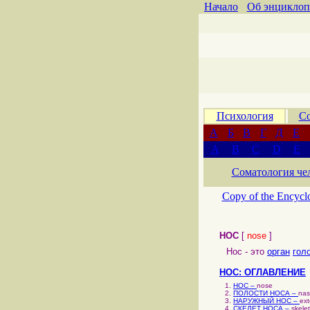
Начало
Об энциклоп
Психология
Со
А
Б
В
Г
Д
Е
A
B
C
D
E
Соматология че
Copy of the Encycl
НОС
[
nose
]
Нос - это
орган
гол
НОС: ОГЛАВЛЕНИЕ
НОС –
nose
ПОЛОСТИ НОСА –
nas
НАРУЖНЫЙ НОС –
ext
СКЕЛЕТ НОСА –
skele