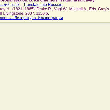
 Coronal section. D. Air channels in right nasal cavity
.
сский язык
=
Translate into Russian
Gray H., (1821–1865), Drake R., Vogl W., Mitchell A., Eds. Gray'
ll Livingstone, 2007, 1150 p.
ловека: Литература. Иллюстрации