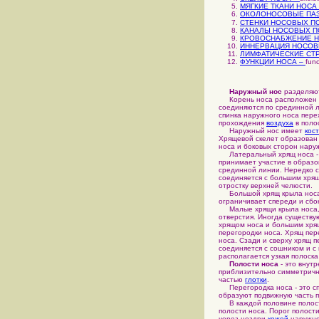
МЯГКИЕ ТКАНИ НОСА
ОКОЛОНОСОВЫЕ ПАЗ
СТЕНКИ НОСОВЫХ П
КАНАЛЫ НОСОВЫХ П
КРОВОСНАБЖЕНИЕ Н
ИННЕРВАЦИЯ НОСОВ
ЛИМФАТИЧЕСКИЕ СТ
ФУНКЦИИ НОСА –
func
Наружный нос
разделяют
Корень носа расположен в 
соединяются по срединной л
спинка наружного носа пере
прохождения
воздуха
в поло
Наружный нос имеет
кос
Хрящевой скелет образован
носа и боковых сторон нару
Латеральный хрящ носа - 
принимает участие в образо
срединной линии. Нередко с
соединяется с большим хрящ
отростку верхней челюсти.
Большой хрящ крыла носа -
ограничивает спереди и сбок
Малые хрящи крыла носа, д
отверстия. Иногда существу
хрящом носа и большим хрящ
перегородки носа. Хрящ пер
носа. Сзади и сверху хрящ 
соединяется с сошником и с
располагается узкая полоск
Полости носа
- это внут
приблизительно симметрич
частью
глотки
.
Перегородка носа - это спе
образуют подвижную часть п
В каждой половине полости
полости носа. Порог полос
через ноздри
кожей
наружно