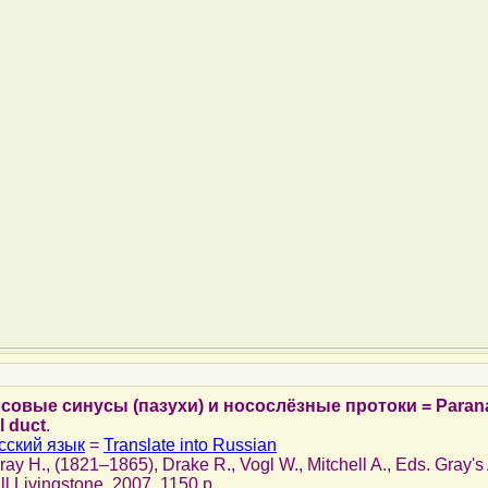
совые синусы (пазухи) и носослёзные протоки = Parana
l duct
.
сский язык
=
Translate into Russian
Gray H., (1821–1865), Drake R., Vogl W., Mitchell A., Eds. Gray'
ll Livingstone, 2007, 1150 p.