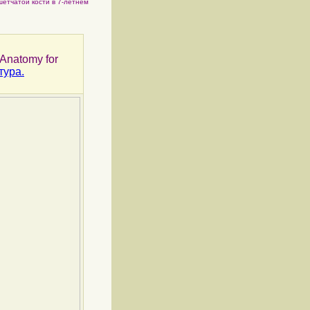
шетчатой кости в 7-летнем
s Anatomy for
тура.