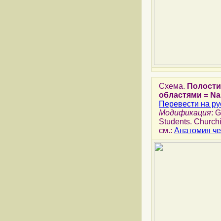
Схема.
Полости
областями = Nasal
Перевести на ру
Модификация
: 
Students. Churchi
см.:
Анатомия че