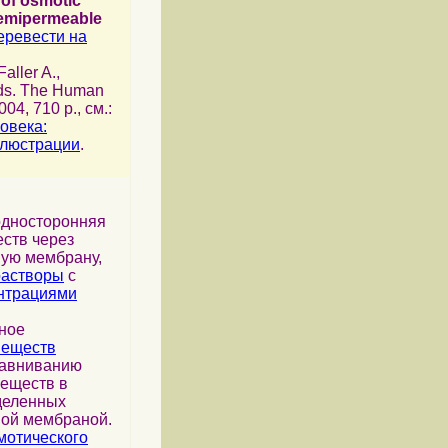
of osmotic
semipermeable
еревести на
 Faller A.,
ds. The Human
04, 710 p., см.:
овека:
ллюстрации
.
дносторонняя
ств через
ую мембрану,
растворы
с
нтрациями
ное
веществ
равниванию
веществ в
деленных
ой мембраной.
мотического