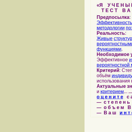
«Я У Ч Е Н Ы Й
Т Е С Т В А Ш
Предпосылка
:
Эффективность
методологии
по
Реальность
:
Живые
структу
вероятностными
функциями
.
Необходимое 
Эффективное
и
вероятностной 
Критерий
: Сте
объём
индивид
использования 
Актуальные з
и
критерием
...
...
о ц е н и т е
с а 
— с т е п е н ь 
— о б ъ е м В 
— В а ш
и н т 