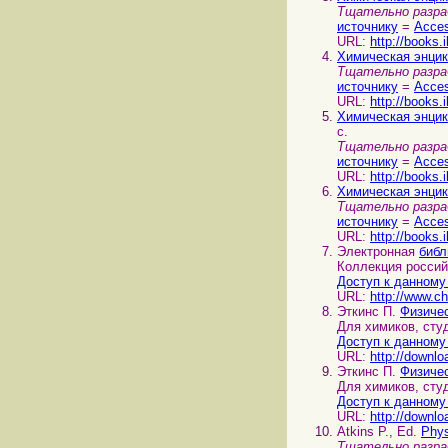
Тщательно разра
источнику
=
Acces
URL:
http://books.
Химическая энци
Тщательно разра
источнику
=
Acces
URL:
http://books.
Химическая энци
с.
Тщательно разра
источнику
=
Acces
URL:
http://books.
Химическая энци
Тщательно разра
источнику
=
Acces
URL:
http://books.
Электронная
библ
Коллекция россий
Доступ к данному
URL:
http://www.ch
Эткинс П.
Физиче
Для химиков, сту
Доступ к данному
URL:
http://downlo
Эткинс П.
Физиче
Для химиков, сту
Доступ к данному
URL:
http://downlo
Atkins P., Ed.
Phys
Тщательно разра