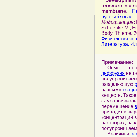
= Development 
pressure in a 
membrane
.
П
русский язык
Модификация
:
Schuenke M., E
Body. Thieme, 20
Физиология чел
Литература. И
Примечание
:
Осмос - это о
диффузия
веще
полупроницаем
разделяющую
разными
конце
веществ. Такое
самопроизволь
перемещение
приводит к вы
концентраций 
растворах, раз
полупроницаем
Величина
ос