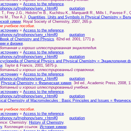
 источнику
=
Access to the reference
.
yphonov.ru/tryphonov/serv_r.htm#0
quotation
T., Frey J.G., Holstro"m B., Kuchitsu K., Marquardt R., Mills I., Pavese F.,
mi M., Thor A.J.
Quantities, Units and Symbols in Physical Chemistry = Ве
еской химии
. Royal Society of Chemistry, 2007, 265 p.
е учебное пособие
.
 источнику
=
Access to the reference
.
yphonov.ru/tryphonov/serv_r.htm#0
quotation
book of Chemistry and Physics
. 82nd ed. 2001, 1771 p.
мии и физике
.
ботанная и хорошо иллюстрированная энциклопедия.
 источнику
=
Access to the reference
.
yphonov.ru/tryphonov/serv_r.htm#0
quotation
cyclopedia of Chemical Physics and Physical Chemistry = Энциклопедия 
ки
. Taylor & Francis, 2001, 5875 p.
ботанный и хорошо иллюстрированный справочник
.
 источнику
=
Access to the reference
.
yphonov.ru/tryphonov/serv_r.htm#0
quotation
.
Physical Chemistry = Физическая химия
. 3rd ed., Academic Press, 2008, 1
ботанный и хорошо иллюстрированный учебник
.
 источнику
=
Access to the reference
.
yphonov.ru/tryphonov/serv_r.htm#0
quotation
ical Chemistry of Macromolecules : Basic Principles and Issues = Физиче
е учебное пособие
.
 источнику
=
Access to the reference
.
yphonov.ru/tryphonov/serv_r.htm#0
quotation
ience: Chemistry:
History of Chemistry
.
ry
. Коллекция ссылок:
История химии
.