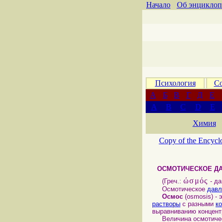
Начало
Об энциклоп
Психология
Со
А
Б
В
Г
Д
Е
A
B
C
D
E
Химия
Copy of the Encycl
ОСМОТИЧЕСКОЕ Д
ώσμός
(Греч.:
- да
Осмотическое
давл
Осмос
(osmosis) -
растворы
с разными
к
выравниванию концент
Величина осмотическо