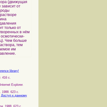
ора (движущая
 зависит от
роды
 растворе
чина
 давления
ит только от
творенных в нём
 осмотически-
ц). Чем больше
аствора, тем
аемое им
авление.
rence library!
. 416 с.
ternet Explorer.
. 1988. 623 с.
.
Доступ к данному
ди. 1988. 623 с.