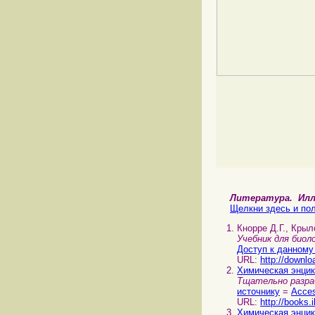
Литература. И
Щелкни здесь и пол
Кнорре Д.Г., Кры
Учебник для био
Доступ к данному
URL:
http://downlo
Химическая энци
Тщательно разра
источнику
=
Acces
URL:
http://books.
Химическая энци