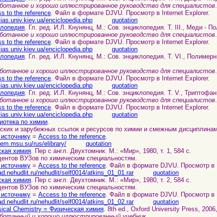
ботанное и хорошо иллюстрированное руководство для специалистов
s to the reference
. Файл в формате DJVU. Просмотр в Internet Explorer.
ilias.univ.kiev.ua/enciclopedia.php
quotation
клопедия
. Гл. ред. И.Л. Кнунянц, М.: Сов. энциклопедия. Т. III., Меди - П
ботанное и хорошо иллюстрированное руководство для специалистов
s to the reference
. Файл в формате DJVU. Просмотр в Internet Explorer.
ilias.univ.kiev.ua/enciclopedia.php
quotation
клопедия
. Гл. ред. И.Л. Кнунянц, М.: Сов. энциклопедия. Т. VI., Полимерн
ботанное и хорошо иллюстрированное руководство для специалистов
s to the reference
. Файл в формате DJVU. Просмотр в Internet Explorer.
ilias.univ.kiev.ua/enciclopedia.php
quotation
клопедия
. Гл. ред. И.Л. Кнунянц, М.: Сов. энциклопедия. Т. V., Триптофан 
ботанное и хорошо иллюстрированное руководство для специалистов
s to the reference
. Файл в формате DJVU. Просмотр в Internet Explorer.
ilias.univ.kiev.ua/enciclopedia.php
quotation
иотека по химии
.
ских и зарубежных ссылок и ресурсов по химии и смежным дисциплинам
 источнику
=
Access to the reference
.
em.msu.su/rus/elibrary/
quotation
ская химия
. Пер с англ. Двухтомник. М.: «Мир», 1980, т. 1, 584 с.
дентов ВУЗов по химическим специальностям.
 источнику
=
Access to the reference
. Файл в формате DJVU. Просмотр в In
ad.nehudlit.ru/nehudlit/self0014/atkins_01_01.rar
quotation
ская химия
. Пер с англ. Двухтомник. М.: «Мир», 1980, т. 2, 584 с.
дентов ВУЗов по химическим специальностям.
 источнику
=
Access to the reference
. Файл в формате DJVU. Просмотр в In
ad.nehudlit.ru/nehudlit/self0014/atkins_01_02.rar
quotation
ical Chemistry = Физическая химия
. 8th ed., Oxford University Press, 2006
ботанный и хорошо иллюстрированный учебник
.