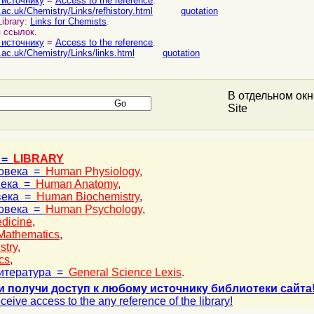
 источнику
=
Access to the reference
.
v.ac.uk/Chemistry/Links/refhistory.html
quotation
ibrary:
Links for Chemists
.
я ссылок.
 источнику
=
Access to the reference
.
v.ac.uk/Chemistry/Links/links.html
quotation
В отдельном ок
Site
 =
LIBRARY
ловека =
Human Physiology
,
века =
Human Anatomy
,
века =
Human Biochemistry
,
ловека =
Human Psychology
,
dicine
,
Mathematics
,
stry
,
cs
,
итература =
General Science Lexis
.
и получи доступ к любому источнику библиотеки сайта
ceive access to the any reference of the library!