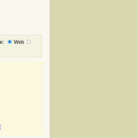
не:
Web
!