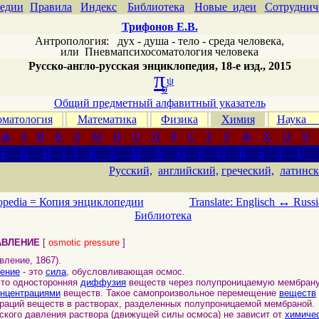
едии
Правила
Индекс
Библиотека
Новые идеи
Сотруднич
Трифонов Е.В.
Антропология: дух - душа - тело - среда человека,
или
Пневмапсихосоматология человека
Русско-англо-русская энциклопедия, 18-е изд., 2015
π
ψ
σ
Общий предметный алфавитный указатель
матология
Математика
Физика
Химия
Наука
Ж
З
И
К
Л
М
Н
О
П
Р
С
Т
У
Ф
Х
Ц
Ч
F
G
H
I
J
K
L
M
N
O
P
Q
R
S
T
U
Русский,
английский,
греческий,
латинск
↔
opedia =
Копия энциклопедии
Translate: Englisch
Russi
Библиотека
АВЛЕНИЕ
[
osmotic pressure
]
вление, 1867).
ение
- это
сила
, обусловливающая осмос.
 это односторонняя
диффузия
веществ через полупроницаемую мембран
онцентрациями
веществ. Такое самопроизвольное перемещение
веществ
раций веществ в растворах, разделенных полупроницаемой мембраной.
го давления раствора (движущей силы осмоса) не зависит от
химиче