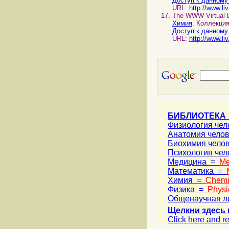
Доступ к данному
URL:
http://www.li
The WWW Virtual L
Химия
. Коллекци
Доступ к данному
URL:
http://www.li
БИБЛИОТЕКА
Физиология че
Анатомия чело
Биохимия чело
Психология че
Медицина =
Me
Математика =
Химия =
Chemi
Физика =
Physi
Общенаучная л
Щелкни здесь 
Click here and re