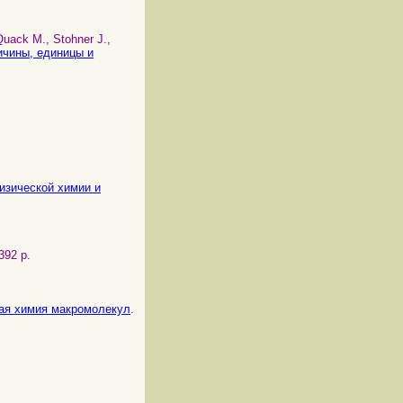
 Quack M., Stohner J.,
личины, единицы и
физической химии и
392 p.
ская химия макромолекул
.