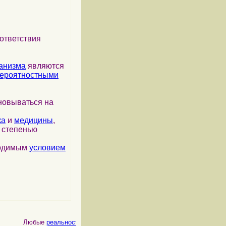
ответствия
анизма
являются
ероятностными
новываться на
ка
и
медицины
,
я степенью
ходимым
условием
Любые
реальности
, как
физические
, так и
психические
, являются п