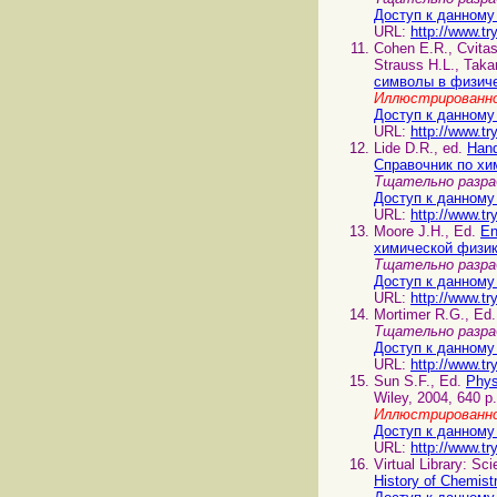
Доступ к данному
URL:
http://www.tr
Cohen E.R., Cvitas 
Strauss H.L., Taka
символы в физич
Иллюстрированно
Доступ к данному
URL:
http://www.tr
Lide D.R., ed.
Hand
Справочник по хи
Тщательно разра
Доступ к данному
URL:
http://www.tr
Moore J.H., Ed.
En
химической физи
Тщательно разра
Доступ к данному
URL:
http://www.tr
Mortimer R.G., Ed
Тщательно разра
Доступ к данному
URL:
http://www.tr
Sun S.F., Ed.
Phys
Wiley, 2004, 640 p.
Иллюстрированно
Доступ к данному
URL:
http://www.tr
Virtual Library: Sc
History of Chemist