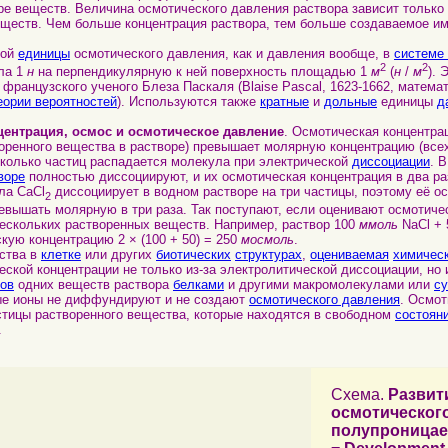
ре веществ. Величина осмотического давления раствора зависит только
еществ. Чем больше концентрация раствора, тем больше создаваемое и
ной
единицы
осмотического давления, как и давления вообще, в
системе
2
2
ила 1
н
на перпендикулярную к ней поверхность площадью 1
м
(
н
/
м
). 
ь французского ученого Блеза Паскаля (Blaise Pascal, 1623-1662, матема
еории вероятностей
). Используются также
кратные
и
дольные
единицы
д
центрация, осмос и осмотическое давление
. Осмотическая концентра
оренного вещества в растворе) превышает молярную концентрацию (все
 сколько частиц распадается молекула при электрической
диссоциации
. 
воре
полностью диссоциируют, и их осмотическая концентрация в два р
ла CaCl
диссоциирует в водном растворе на три частицы, поэтому её о
2
евышать молярную в три раза. Так поступают, если оценивают осмотиче
нескольких растворенных веществ. Например, раствор 100
ммоль
NaCl +
кую концентрацию 2 × (100 + 50) = 250
мосмоль
.
ства в
клетке
или других
биотических
структурах
,
оцениваемая
химичес
еской концентрации не только из-за электролитической диссоциации, но 
ов
одних веществ раствора
белками
и другими макромолекулами или
с
ые ионы не диффундируют и не создают
осмотического давления
. Осмот
стицы растворенного вещества, которые находятся в свободном
состоян
.
Схема.
Развит
осмотического
полупроница