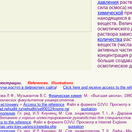
давления
раств
сила осмоса) не
химической
при
находящихся в
веществ. Вели
осмотического
раствора завис
количества
рас
веществ (числа
активных части
концентрация р
больше создав
осмотическое д
ллюстрации.
References. Illustrations
учи доступ в библиотеку сайта
!
Click here and receive access to the refe
лова Л.Ф., Музыкантов В.С.
Физическая химия
. М.: «Высшая школа», 1990
логических факультетов университетов
.
 источнику
=
Access to the reference
. Файл в формате DJVU. Просмотр в In
ad.nehudlit.ru/nehudlit/self0012/knorre.rar
quotation
клопедия
. Гл. ред. И.Л. Кнунянц, М.: Сов. энциклопедия. Т. I., А - Дарзана
ботанное и хорошо иллюстрированное руководство для специалистов
s to the reference
. Файл в формате DJVU. Просмотр в Internet Explorer.
ilias.univ.kiev.ua/enciclopedia.php
quotation
клопедия
. Гл. ред. И.Л. Кнунянц, М.: Сов. энциклопедия. Т. II., Дафа - Ме