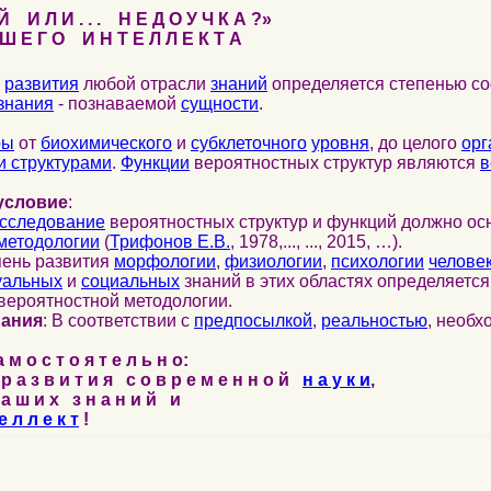
 И Л И . . . Н Е Д О У Ч К А ?»
 Е Г О И Н Т Е Л Л Е К Т А
развития
любой отрасли
знаний
определяется степенью со
знания
- познаваемой
сущности
.
ры
от
биохимического
и
субклеточного
уровня
, до целого
орг
 структурами
.
Функции
вероятностных структур являются
в
условие
:
сследование
вероятностных структур и функций должно ос
методологии
(
Трифонов Е.В.
, 1978,..., ..., 2015, …).
пень развития
морфологии
,
физиологии
,
психологии
челове
уальных
и
социальных
знаний в этих областях определяетс
вероятностной методологии.
нания
: В соответствии с
предпосылкой
,
реальностью
, необ
м о с т о я т е л ь н о:
р а з в и т и я с о в р е м е н н о й
н а у к и
,
а ш и х з н а н и й и
е л л е к т
!