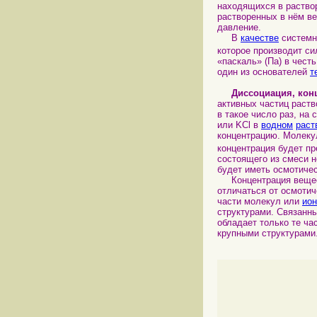
находящихся в раство
растворенных в нём в
давление.
В
качестве
систем
которое производит с
«паскаль» (Па) в чест
один из основателей
т
Диссоциация, кон
активных частиц раств
в такое число раз, на
или KCl в
водном
раст
концентрацию. Молеку
концентрация будет пр
состоящего из смеси 
будет иметь осмотичес
Концентрация веще
отличаться от осмотич
части молекул или
ион
структурами. Связанн
обладает только те ча
крупными структурами