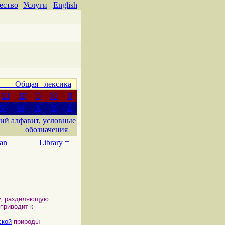
ество
Услуги
English
 Общая лексика
Ш
Щ
Э
Ю
Я
V
W
X
Y
Z
ий алфавит,
условные
обозначения
an
Library =
у, разделяющую
приводит к
ской
природы