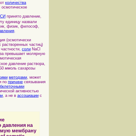
 от
количества
м осмотическое
 СИ
принято давление,
Эту единицу назвали
тик, физик, философ,
авления
.
ция (осмотически
х растворенных частиц)
В частности,
соли
NaCl
аза превышает молярную
смотическая
ское давление раствора,
 50
ммоль
сахарозы
кими
методами
, может
и по
причине
связывания
убклеточными
ической активностью
ии
, а не в
ассоциации
с
ие
 давления на
емую мембрану