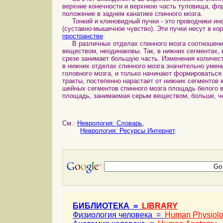
верхние конечности и верхнюю часть туловища, фо
положение в заднем канатике спинного мозга.
Тонкий и клиновидный пучки - это проводники ин
(суставно-мышечное чувство). Эти пучки несут в к
пространстве
.
В различных отделах спинного мозга соотношения
веществом, неодинаковы. Так, в нижних сегментах, 
срезе занимает большую часть. Изменения количе
в нижних отделах спинного мозга значительно уме
головного мозга, и только начинают формироватьс
тракты, постепенно нарастает от нижних сегментов 
шейных сегментов спинного мозга площадь белого 
площадь, занимаемая серым веществом, больше, че
См.:
Неврология: Словарь
,
Неврология: Ресурсы Интернет
.
БИБЛИОТЕКА =
LIBRARY
Физиология человека =
Human Physiol