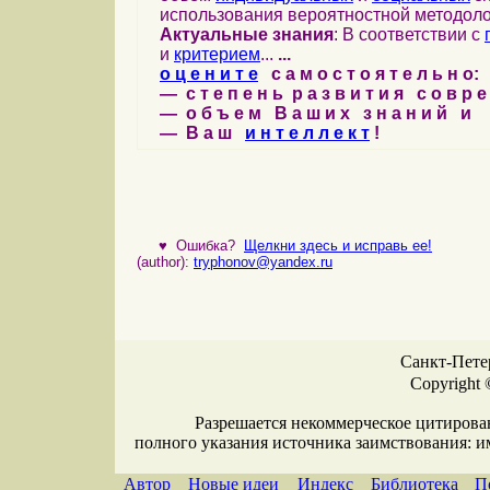
использования вероятностной методоло
Актуальные знания
: В соответствии с
и
критерием
...
...
о ц е н и т е
с а м о с т о я т е л ь н о:
— с т е п е н ь р а з в и т и я с о в р 
— о б ъ е м В а ш и х з н а н и й и
— В а ш
и н т е л л е к т
!
♥
Ошибка?
Щелкни здесь и исправь ее!
(author):
tryphonov@yandex.ru
Санкт-Петер
Copyright 
Разрешается некоммерческое цитирова
полного указания источника заимствования: 
Автор
Новые идеи
Индекс
Библиотека
П