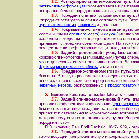
1.2
.
Ретикулярно
-спинномозговой путь, trac
ретикулярной формации
головного мозга к двигател
центральной части переднего канатика, латеральнее
1.3
.
Передний
спинно-таламический путь, tra
кпереди от ретикулярно-спинномозгового пути. Это
чувствительностью
(
осязание
и давление).
1.4
.
Покрышечно
-спинномозговой путь, tra
холмики крыши
среднего мозга
) и
слуха
(нижние хол
расположен медиальнее переднего корково-спинномо
примыкает к передней срединной щели. По этому т
осуществления рефлекторных защитных двигател
1.5
.
Задний
продольный пучок, fasciculus lon
корково-спинномозговым (пирамидным) путем сперед
мозга
до верхних сегментов спинного мозга. Волокн
функции
мышц глазного яблока
и мышц шеи.
1.6
.
Преддверно
-спинномозговой путь, trac
боковым. Этот путь расположен в поверхностных сл
непосредственно возле его передней латеральной бо
черепных нервов
, расположенных в
продолговатом 
2
.
Боковой канатик, funiculus lateralis
, спинно
2.7
.
Задний
спинно-мозжечковый путь, tractu
проводит афферентную информацию (
проприоцепти
бокового канатика возле задней латеральной бороз
прилежит к латеральному корково-спинномозговому 
латеральному спинно-таламическому путям. Вперед
передним путем.
П.Э. Флексиг, Paul Emil Flechsig, 1847-1929, - гер
2.8
.
Передний
спинно-мозжечковый путь, trac
также несущий проприоцептивную информацию в мо