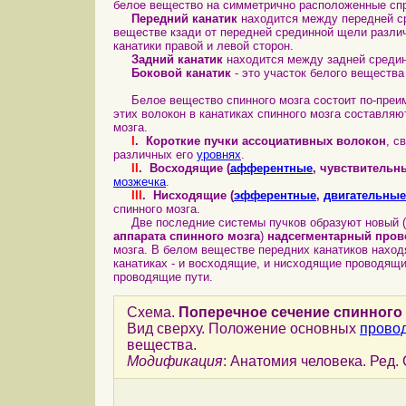
белое вещество на симметрично расположенные спра
Передний канатик
находится между передней с
веществе кзади от передней срединной щели разли
канатики правой и левой сторон.
Задний канатик
находится между задней средин
Боковой канатик
- это участок белого веществ
Белое вещество спинного мозга состоит по-преиму
этих волокон в канатиках спинного мозга составляю
мозга.
I
. Короткие пучки ассоциативных волокон
, с
различных его
уровнях
.
II
. Восходящие (
афферентные
, чувствительн
мозжечка
.
III
. Нисходящие (
эфферентные
,
двигательные
спинного мозга.
Две последние системы пучков образуют новый (в
аппарата спинного мозга
)
надсегментарный пров
мозга. В белом веществе передних канатиков нахо
канатиках - и восходящие, и нисходящие проводящи
проводящие пути.
Схема.
Поперечное сечение спинного
Вид сверху. Положение основных
прово
вещества.
Модификация
: Анатомия человека. Ред. 