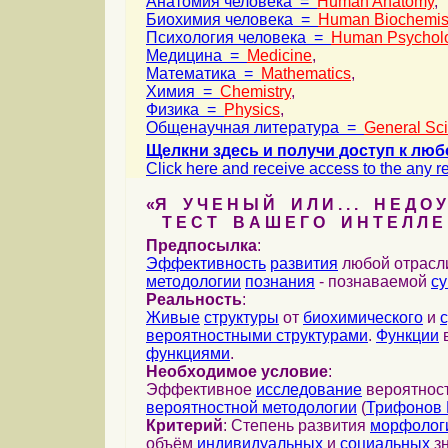
Анатомия человека =
Human Anatomy
,
Биохимия человека =
Human Biochemis
Психология человека =
Human Psychol
Медицина =
Medicine
,
Математика =
Mathematics
,
Химия =
Chemistry
,
Физика =
Physics
,
Общенаучная литература =
General Sc
Щелкни здесь и получи доступ к люб
Click here and receive access to the any ref
«Я У Ч Е Н Ы Й И Л И . . . Н Е Д О У
Т Е С Т В А Ш Е Г О И Н Т Е Л Л Е 
Предпосылка
:
Эффективность
развития
любой отрас
методологии
познания
- познаваемой
с
Реальность
:
Живые
структуры
от
биохимического
и
вероятностными структурами
.
Функции
в
функциями
.
Необходимое условие
:
Эффективное
исследование
вероятност
вероятностной методологии
(
Трифонов 
Критерий
: Степень развития
морфолог
объём
индивидуальных
и
социальных
зн