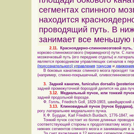
сегментах спинного мозг
находится красноядерн
проводящий путь. В ниж
занимает все меньшую
2.11
.
Красноядерно
-спинномозговой путь, t
корково-спинномозгового (пирамидного) пути. С лат
мозжечковый путь (его передние отделы) и латерал
является проводником управляющих сигналов к пер
(подсознательного) управления
тонусом
и
движения
В боковых канатиках спинного мозга проходят так
(например, спинно-покрышечный, оливоспинномозгово
3
.
Задний канатик, funiculus dorsalis (posterior
задней промежуточной бороздой делится на два пуч
3.12
.
Медиальный пучок
, или тонкий пучок
задней продольной борозде.
Ф. Голль, Friedrich Goll, 1829-1903, швейцарский 
3.13
.
Клиновидный пучок
(пучок Бурдаха), 
рогу латеральнее медиального пучка.
К.Ф. Бурдах, Karl Friedrich Burdach, 1776-1847, н
Тонкий пучок состоит из более длинных проводник
соответствующей стороны к продолговатому мозгу. 
нижних сегментов спинного мозга и занимающие в з
За счет вхождения в 12 верхних сегментов спинн