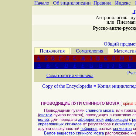
Начало
Об энциклопедии
Правила
Индекс
Т
Антропология: дух 
или
Пневмапс
Русско-англо-русска
Общий предмет
Психология
Соматология
Математи
А
Б
В
Г
Д
Е
Ж
З
И
К
Л
М
Н
A
B
C
D
E
F
G
H
I
J
K
L
Рус
Соматология человека
Copy of the Encyclopedia =
Копия энциклопе
ПРОВОДЯЩИЕ ПУТИ СПИННОГО МОЗГА
[
spinal 
Проводящими путями
спинного мозга
, или тракт
(
систем
пучков волокон), проходящих в канатиках с
целей
: для передачи
афферентной
информации
к
р
управляющих сигналов
от регуляторов к
объектам 
другом совокупностей
нейронов
разных
сегментов
сп
Белое вещество спинного мозга
расположено кн