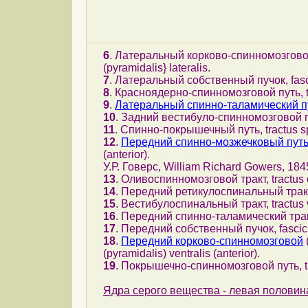
6
. Латеральный корково-спинномозговой 
(pyramidalis} lateralis.
7
. Латеральный cобственный пучок, fascic
8
. Красноядерно-спинномозговой путь, tr
9
.
Латеральный спинно-таламический п
10
. Задний вестибуло-спинномозговой путь
11
. Спинно-покрышечный путь, tractus sp
12
.
Передний спинно-мозжечковый пут
(anterior).
У.Р. Говерс, William Richard Gowers, 18
13
. Оливоспинномозговой тракт, tractus o
14
. Передний ретикулоспинальный тракт, tr
15
. Вестибулоспинальный тракт, tractus v
16
. Передний спинно-таламический тракт, 
17
. Передний собственный пучок, fasciculu
18
.
Передний корково-спинномозговой
(pyramidalis) ventralis (anterior).
19
. Покрышечно-спинномозговой путь, tra
Ядра серого вещества - левая полови