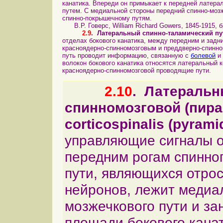
канатика. Впереди он примыкает к передней латера
путем. С медиальной стороны передний спинно-моз
спинно-покрышечному путям.
В.Р. Говерс, William Richard Gowers, 1845-1915, б
2.9
.
Латеральный
спинно-таламический путь,
отделах бокового канатика, между передним и задн
красноядерно-спинномозговым и преддверно-спинн
путь проводит информацию, связанную с
болевой
и
волокон бокового канатика относятся латеральный 
красноядерно-спинномозговой проводящие пути.
2.10
.
Латеральн
спинномозговой (пира
corticospinalis (pyramid
управляющие сигналы о
передним рогам спинног
пути, являющихся отро
нейронов, лежит медиал
мозжечкового пути и за
площади бокового канат