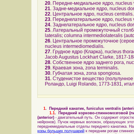
20
. Передне-медиальное ядро, nucleus v
21
. Задне-медиальное ядро, nucleus dor
22
. Центральное ядро, nucleus centralis.
23
. Переднелатеральное ядро, nucleus ve
24
. Заднелатеральное ядро, nucleus dors
25
. Латеральный промежуточный столб (с
lateralis; columna intermediolateralis (au
26
. Центральное промежуточное (серое) в
nucleus intermediomedialis.
27
. Грудное ядро (Кларка), nucleus thora
Jacob Augustus Lockhart Clarke, 1817-18
28
. Собственное ядро заднего рога, nucle
29
. Краевая зона, zona terminalis.
30
. Губчатая зона, zona spongiosa.
31
. Cтуденистое вещество (полулунное п
Роландо, Luigi Rolando, 1773-1831, ита
1
. Передний канатик, funiculus ventralis (anteri
1.1
.
Передний
корково-спинномозговой (пира
(anterior)
- двигательный путь. Он содержит отрост
нейронов). Пучок нервных волокон, образующих это
переднемедиальные отделы переднего канатика. На
коры больших полушарий
к передним рогам спинного