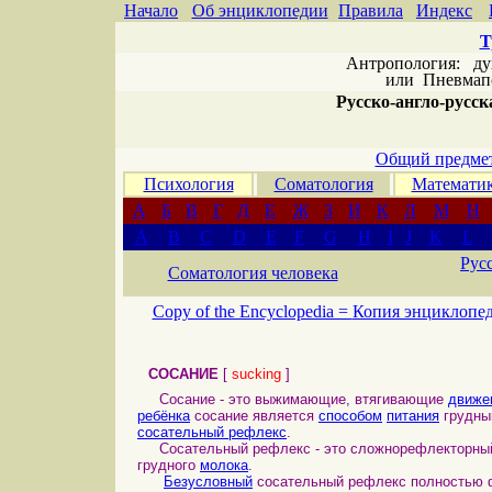
Начало
Об энциклопедии
Правила
Индекс
Т
Антропология: дух 
или
Пневмапс
Русско-англо-русска
Общий предмет
Психология
Соматология
Математи
А
Б
В
Г
Д
Е
Ж
З
И
К
Л
М
Н
A
B
C
D
E
F
G
H
I
J
K
L
Рус
Соматология человека
Copy of the Encyclopedia =
Копия энциклопе
СОСАНИЕ
[
sucking
]
Сосание - это выжимающие, втягивающие
движе
ребёнка
сосание является
способом
питания
грудн
сосательный рефлекс
.
Сосательный рефлекс - это сложнорефлекторн
грудного
молока
.
Безусловный
сосательный рефлекс полностью 