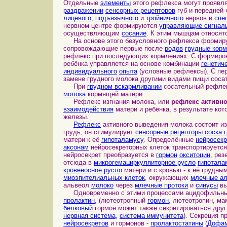
Отдельные
элементы
этого рефлекса могут проявля
раздражении
сенсорных рецепторов
губ и передней
лицевого
,
подъязычного
и
тройничного
нервов в
спе
нервном центре формируются
управляющие сигнал
осуществляющим
сосание
. К этим мышцам относятс
На основе этого безусловного рефлекса форми
сопровождающие первые после
родов
грудные кор
рефлекс при последующих кормлениях. С формиро
ребёнка управляется на основе комбинации
генетич
индивидуального
опыта
(условные рефлексы). С пер
замене грудного молока другими видами пищи соса
При
грудном вскармливании
сосательный рефлек
молока
кормящей матери.
Рефлекс изгнания молока, или
рефлекс активн
взаимодействия
матери и ребёнка, в результате ко
железы.
Рефлекс
активного выведения молока состоит и
грудь, он стимулирует
сенсорные рецепторы
соска 
матери к её
гипоталамусу
. Определённые
нейросекр
аксонам
нейросекреторных клеток транспортируетс
нейросекрет преобразуется в
гормон
окситоцин
, ре
отсюда в
микрогемациркуляиторное русло
гипотала
кровеносное русло
матери и с кровью - к её грудн
миоэпителиальных клеток
, окружающих
млечные а
альвеол
молоко
через
млечные протоки
и
синусы
вы
Одновременно с этими процессами ацидофильн
пролактин
, (лютеотропный
гормон
, лютеотропин, мам
белковый
гормон может также секретироваться дру
нервная система
,
система иммунитета
). Секреция 
нейросекретов
и гормонов -
пролактостатины
(
Дофа