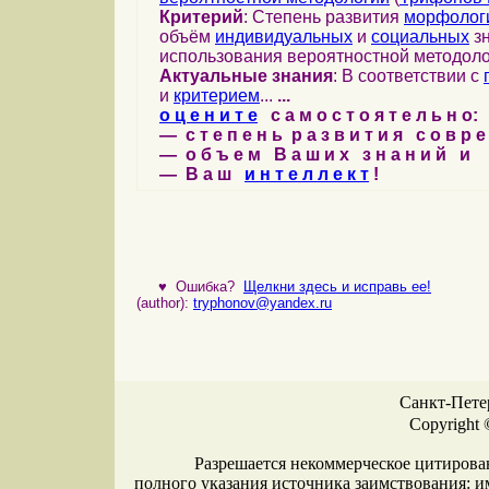
Критерий
: Степень развития
морфолог
объём
индивидуальных
и
социальных
зн
использования вероятностной методоло
Актуальные знания
: В соответствии с
и
критерием
...
...
о ц е н и т е
с а м о с т о я т е л ь н о:
— с т е п е н ь р а з в и т и я с о в р 
— о б ъ е м В а ш и х з н а н и й и
— В а ш
и н т е л л е к т
!
♥
Ошибка?
Щелкни здесь и исправь ее!
(author):
tryphonov@yandex.ru
Санкт-Петер
Copyright 
Разрешается некоммерческое цитирова
полного указания источника заимствования: 