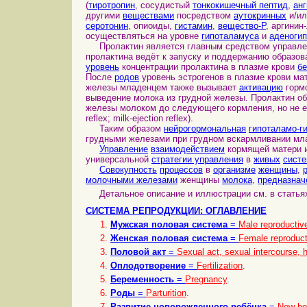
(
тиротропин
, сосудистый
тонкокишечный пептид
,
анг
другими
веществами
посредством
аутокринных
и/и
серотонин
, опиоиды,
гистамин
,
вещество-P
, аргинин
осуществляться на уровне
гипоталамуса
и
аденоги
Пролактин является главным средством управл
пролактина ведёт к запуску и поддержанию образо
уровень
концентрации пролактина в плазме крови
б
После
родов
уровень эстрогенов в плазме крови ма
железы младенцем также вызывает
активацию
горм
выведение молока из грудной железы. Пролактин об
железы молоком до следующего кормления, но не ег
reflex; milk-ejection reflex).
Таким образом
нейрогормональная
гипоталамо-г
грудными железами при грудном вскармливании мл
Управление
взаимодействием
кормящей матери и
универсальной
стратегии управления
в
живых
сист
Совокупность
процессов
в
организме
женщины
,
молочными железами
женщины
молока
,
предназнач
Детальное описание и иллюстрации см. в статья
СИСТЕМА РЕПРОДУКЦИИ: ОГЛАВЛЕНИЕ
1
.
Мужская половая система
=
Male reproductiv
2
.
Женская половая система
=
Female reproduc
3
.
Половой акт
=
Sexual act, sexual intercourse, 
4
.
Оплодотворение
=
Fertilization
.
5
.
Беременность
=
Pregnancy
.
6
.
Роды
=
Parturition
.
7
.
Развитие новорожденного ребёнка
=
New-bo