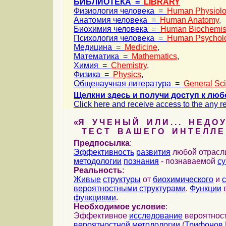
БИБЛИОТЕКА =
LIBRARY
Физиология человека =
Human Physiol
Анатомия человека =
Human Anatomy
,
Биохимия человека =
Human Biochemis
Психология человека =
Human Psychol
Медицина =
Medicine
,
Математика =
Mathematics
,
Химия =
Chemistry
,
Физика =
Physics
,
Общенаучная литература =
General Sc
Щелкни здесь и получи доступ к люб
Click here and receive access to the any ref
«Я У Ч Е Н Ы Й И Л И . . . Н Е Д О У
Т Е С Т В А Ш Е Г О И Н Т Е Л Л Е 
Предпосылка
:
Эффективность
развития
любой отрас
методологии
познания
- познаваемой
с
Реальность
:
Живые
структуры
от
биохимического
и
вероятностными структурами
.
Функции
в
функциями
.
Необходимое условие
:
Эффективное
исследование
вероятност
вероятностной методологии
(
Трифонов 