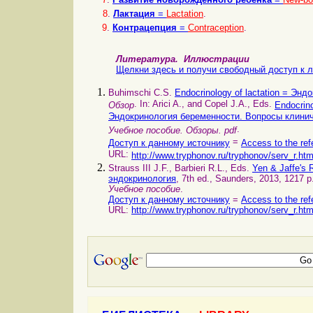
8
.
Лактация
=
Lactation
.
9
.
Контрацепция
=
Contraception
.
Литература.
Иллюстрации
Щелкни здесь и получи свободный доступ к л
Buhimschi C.S.
Endocrinology of lactation = Эн
. In: Arici A., and Copel J.A., Eds.
Обзор
Endocrino
Эндокринология беременности. Вопросы клинич
.
Учебное пособие. Обзоры. pdf
=
Доступ к данному источнику
Access to the ref
URL:
http://www.tryphonov.ru/tryphonov/serv_r.ht
Strauss III J.F., Barbieri R.L., Eds.
Yen & Jaffe's 
эндокринология
, 7th ed., Saunders, 2013, 1217 p
Учебное пособие
.
Доступ к данному источнику
=
Access to the ref
URL:
http://www.tryphonov.ru/tryphonov/serv_r.ht